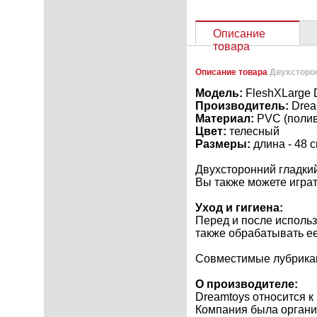
Описание
товара
Описание товара
Двухсторо
Модель:
FleshXLarge 
Производитель:
Drea
Материал:
PVC (полив
Цвет:
телесный
Размеры:
длина - 48 см
Двухсторонний гладкий
Вы также можете играть
Уход и гигиена:
Перед и после исполь
также обрабатывать е
Совместимые лубрикан
О производителе:
Dreamtoys относится к
Компания была органи