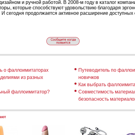
изайном и ручной работой. В 2008-м году в каталог компан
оры, которые способствуют удовольствию благодаря эрго
. И сегодня продолжается активное расширение доступных 
ть о фаллоимитаторах
Путеводитель по фалло
зделиями из разных
новичков
Как выбрать фаллоимит
льный фаллоимитатор?
Совместимость материал
безопасность материало
пают