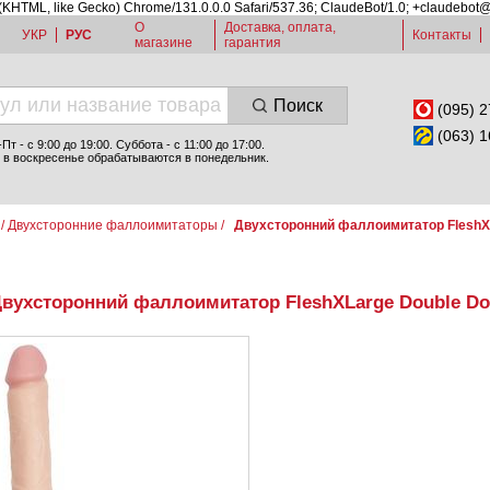
 (KHTML, like Gecko) Chrome/131.0.0.0 Safari/537.36; ClaudeBot/1.0; +claudebot
О
Доставка, оплата,
УКР
РУС
Контакты
магазине
гарантия
Поиск
(095) 2
(063) 1
т - c 9:00 до 19:00. Суббота - с 11:00 до 17:00.
 в воскресенье обрабатываются в понедельник.
/
Двухсторонние фаллоимитаторы
/
Двухсторонний фаллоимитатор FleshX
вухсторонний фаллоимитатор FleshXLarge Double D