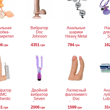
альная
Вибратор
Анальные
На
обка-
Doc
шарики
для
ширитель
Johnson
Heavy Metal
S
с
Ultra
Anal Beads
Cr
ратором
66
Realistic, 23
4351
794
16
Hi
грн
грн
грн
andable
см
Ultr
t Plug
братор
Двойной
Латексный
Ан
NMC
вибратор
фаллоимитатор
луб
hentic
Seven
Doc
Lub
action
Creation
Johnson
gel
31
Dong
Xcel Double
2006
1599
Natural
31
грн
грн
грн