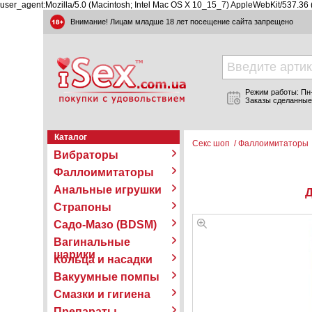
user_agent:Mozilla/5.0 (Macintosh; Intel Mac OS X 10_15_7) AppleWebKit/537.36
Внимание! Лицам младше 18 лет посещение сайта запрещено
Режим работы: Пн-П
Заказы сделанные
Каталог
Секс шоп
/
Фаллоимитаторы
Вибраторы
Фаллоимитаторы
Анальные игрушки
Д
Страпоны
Садо-Мазо (BDSM)
Вагинальные
шарики
Кольца и насадки
Вакуумные помпы
Смазки и гигиена
Препараты