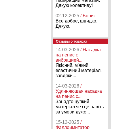
Найкращий магазин.
Дякую колективу!
02-12-2025
/ Борис
Все добре, швидко.
Дякую.
Отзывы о товарах
14-03-2026
/ Насадка
на пенис с
вибрацией...
Якісний, м'який,
еластичний матеріал,
завдяки...
14-03-2026
/
Удлиняющая насадка
на пенис с...
Занадто цупкий
матеріал чез це навіть
за умови дуже...
15-12-2025
/
Фаллоимитатор