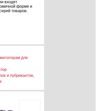
ии входят
номичной форме и
серий товаров.
имитаторам для
атор
ов и лубрикантов,
в