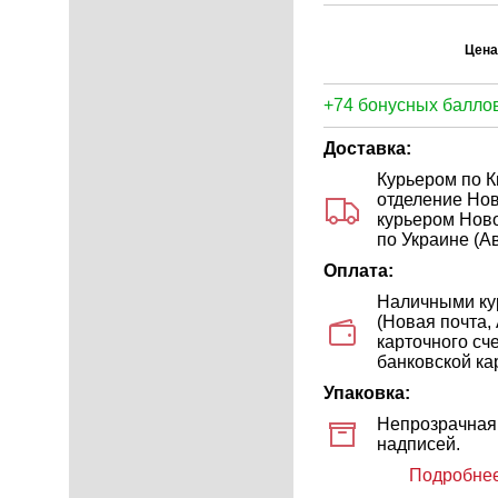
Цена
+74 бонусных баллов
Доставка:
Курьером по К
отделение Нов
курьером Ново
по Украине (Ав
Оплата:
Наличными кур
(Новая почта,
карточного сч
банковской кар
Упаковка:
Непрозрачная 
надписей.
Подробнее