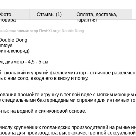
Фото
Отзывы (1)
Оплата, доставка,
товара
гарантия
нний фаллоимитатор FleshXLarge Double Dong
Double Dong
mtoys
инилхлорид)
, диаметр - 4,5 - 5 см
, скользкий и упругий фаллоимитатор - отличное развлечени
 с ним соло, вводя его в киску и попку.
зования промойте игрушку в теплой воде с мягким моющим
е специальными бактерицидными спреями для интимных т
ты: на водной и силиконовой основе.
 числу крупнейших голландских производителей на рынке и
зована для производства высококачественной сексуальной 