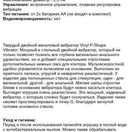
Управление:
встроенное управление, плавная регулировка
вибрации
Тип питания:
от 2х батареек АА (не входят в комплект)
Водонепроницаемость:
нет
Твердый двойной виниловый вибратор Vinyl P-Shape
Vibrator. Мощный и стильный двойной вибратор, который не
только позволит познать все глубина вагинально-анального
удовольствия, но и добавит специальными отростками
дополнительных нежных ласк для клитора. Мультискоростной,
удобно управляется колесиком на основании. Выполнен из
приятного латекса, упругий и невероятно реалистичный. У
изделия два полноценных ствола для стимуляции, один - для
вагинальной, другой - для анальной. Мягкие шипы-отростки
ближе к основанию вибратора будут нежно касаться клитора.
Выглядит игрушка очень реалистично. Это мощный, надежный
вибратор, с которым сложно будет соскучиться. Изделие также
сможет простимулировать и точку G, благодаря загнутой
головке основного ствола.
Уход и гигиена:
Перед и после использования промойте игрушку в теплой воде
с антибактериальным мылом. Можно также обрабатывать