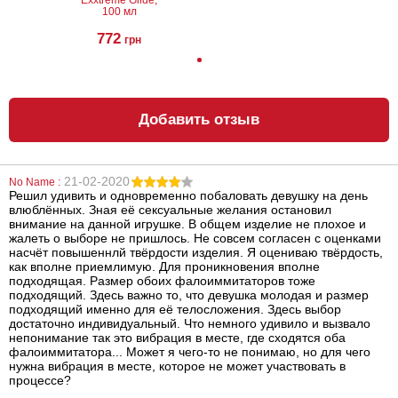
100 мл
772
грн
Добавить отзыв
Вакуумная
Анальный
помпа для
лубрикант
вагины
Exxtreme Glide,
100 мл
21-02-2020
No Name :
2082
772
грн
грн
Решил удивить и одновременно побаловать девушку на день
влюблённых. Зная её сексуальные желания остановил
внимание на данной игрушке. В общем изделие не плохое и
жалеть о выборе не пришлось. Не совсем согласен с оценками
насчёт повышеннлй твёрдости изделия. Я оцениваю твёрдость,
как вполне приемлимую. Для проникновения вполне
подходящая. Размер обоих фалоиммитаторов тоже
подходящий. Здесь важно то, что девушка молодая и размер
подходящий именно для её телосложения. Здесь выбор
достаточно индивидуальный. Что немного удивило и вызвало
непонимание так это вибрация в месте, где сходятся оба
Клиторальный
Надувной
фалоиммитатора... Может я чего-то не понимаю, но для чего
вибратор Scala
анальный
нужна вибрация в месте, которое не может участвовать в
Vibrating Clit
вибромассажер
процессе?
Massager
Seven Creations
Inflatable