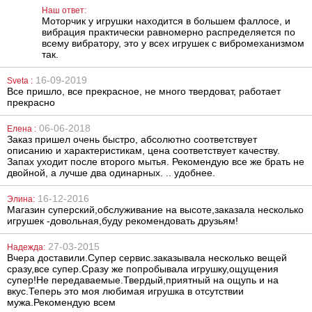
Buttplug
1051
1314
Наш ответ:
грн
грн
Моторчик у игрушки находится в большем фаллосе, и
вибрация практически равномерно распределяется по
всему вибратору, это у всех игрушек с вибромеханизмом
так.
16-09-2019
Sveta :
Все пришло, все прекрасное, не много твердоват, работает
прекрасно
06-06-2018
Елена :
Вибратор Seven
Реалистичный
Заказ пришел очень быстро, абсолютно соответствует
Creations Jelly с
фаллоимитатор
описанию и характеристикам, цена соответствует качеству.
активным
You2Toys World
Запах уходит после второго мытья. Рекомендую все же брать не
рельефом
of Dongs
двойной, а лучше два одинарных. .. удобнее.
1179
1590
грн
грн
16-12-2016
Элина:
Магазин суперский,обслуживание на высоте,заказала несколько
игрушек -довольная,буду рекомендовать друзьям!
27-03-2015
Надежда:
Вчера доставили.Супер сервис.заказывала несколько вещей
сразу,все супер.Сразу же попробывала игрушку,ощущения
супер!Не передаваемые.Твердый,приятный на ощупь и на
вкус.Теперь это моя любимая игрушка в отсутствии
мужа.Рекомендую всем
Парфюмированная
Наручники