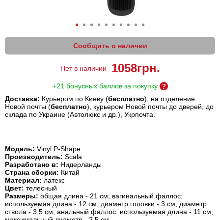
Сообщить о наличии
1058
грн.
Нет в наличии
+21 бонусных баллов за покупку
Доставка:
Курьером по Киеву (
бесплатно
), на отделение
Новой почты (
бесплатно
), курьером Новой почты до дверей, до
склада по Украине (Автолюкс и др.), Укрпочта.
Модель:
Vinyl P-Shape
Производитель:
Scala
Разработано в:
Нидерланды
Страна сборки:
Китай
Материал:
латекс
Цвет:
телесный
Размеры:
общая длина - 21 см; вагинальный фаллос:
используемая длина - 12 см, диаметр головки - 3 см, диаметр
ствола - 3,5 см; анальный фаллос: используемая длина - 11 см,
максимальный диаметр - 2,5 см