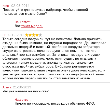
вода для
Fetish Fantasy
женщин c
Limited Edition
02-03-2014
Ninel:
феромонами
Couture Cuffs
Посоветуйте для новичков вибратор, чтобы в ванной
Izyda Geisha, 50
пользоваться можно было?
мл
689
1179
грн
грн
Наш ответ:
Вот
такая модель
.
26-12-2013
Н:
Только сегодня получили, тут же испытали. Должна признать,
ожиданий было немного, но игрушка порадовала. Да, материал
довольно твердый и плотный, особенно снаружи вибратора,
внутри же отростков, если прощупать, он помягче, так что
анальный кое-как выгибается. Зато такая твердость игрушки
облегчает проникновение, чего, если судить по отзывам к
Латексная
Анальная
альтернативным моделям, иногда не хватает анальным
насадка Latex
пробка
Penis Sleeve
You2Toys Black
отросткам двойных вибраторов. Вибрация регулируется
Velvets Small
колесиком, максимальная скорость очень даже неплохая, если
Plug, 9 см
учесть ценовую категорию. Был сначала специфический запах,
1547
624
грн
грн
но уже после первой чистки он стал заметно исчезать.
21-10-2013
Алина:
Что указываете на посылке?
Наш ответ:
Ничего не указываем, посылка от обычного ФИО.