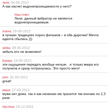
04-06-2013
лиля:
А как насчет водонепроницаемости у него?
Анальная
Вибратор
пробка Doc
You2Toys
Наш ответ:
Johnson Booty
Pascha
Лиля, данный вибратор не является
Bling Small
водонепроницаемым.
1338
2002
грн
грн
29-08-2012
Алена:
в лучших традициях порно фильмов – в обе дырочки! Мечта
идиота сбылась )))
08-06-2012
alinka:
забыть его не возможно!
24-05-2012
Багира:
эти ощущения передать вообще нельзя…я только вчера его
получила и сразу потрахалась. Это просто мего!
31-03-2012
john:
great!
27-03-2012
маша:
мужа нет дома. так я как начинаю им трахатся так кончаю по 2,3
раза
19-12-2011
Настёна: