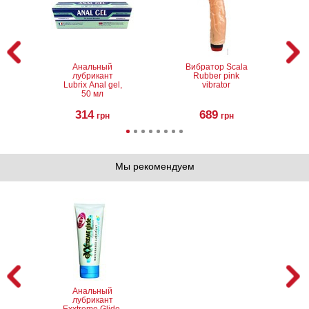
Анальный
Вибратор Scala
лубрикант
Rubber pink
Lubrix Anal gel,
vibrator
50 мл
314
689
грн
грн
Мы рекомендуем
Лубрикант на
Батарейки GP
водной основе
Ultra Plus
Eros Aqua, 50 мл
Alkaline 15AUP
AA, 2 шт.
324
96
грн
грн
Анальный
лубрикант
Exxtreme Glide,