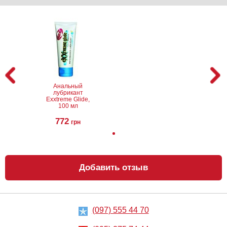
Анальный
Металлическая
лубрикант на
анальная
водной основе
пробка Slash, S
Just Glide Anal,
50 мл
267
668
грн
грн
Анальный
лубрикант
Exxtreme Glide,
100 мл
772
грн
Добавить отзыв
Вибратор Baile
Вибратор Scala
Waves Of
Rubber pink
Pleasure Fantasy
vibrator
Vibe
390
689
грн
грн
(097) 555 44 70