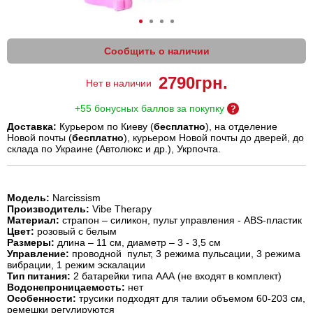
Сообщить о наличии
2790
грн.
Нет в наличии
+55 бонусных баллов за покупку
Доставка:
Курьером по Киеву (
бесплатно
), на отделение
Новой почты (
бесплатно
), курьером Новой почты до дверей, до
склада по Украине (Автолюкс и др.), Укрпочта.
Модель:
Narcissism
Производитель:
Vibe Therapy
Материал:
страпон – силикон, пульт управления - ABS-пластик
Цвет:
розовый с белым
Размеры:
длина – 11 см, диаметр – 3 - 3,5 см
Управление:
проводной пульт, 3 режима пульсации, 3 режима
вибрации, 1 режим эскалации
Тип питания:
2 батарейки типа ААА (не входят в комплект)
Водонепроницаемость:
нет
Особенности:
трусики подходят для талии объемом 60-203 см,
ремешки регулируются