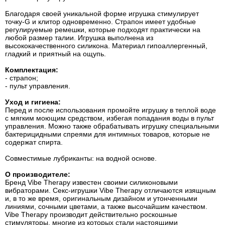
Благодаря своей уникальной форме игрушка стимулирует
точку-G и клитор одновременно. Страпон имеет удобные
регулируемые ремешки, которые подходят практически на
любой размер талии. Игрушка выполнена из
высококачественного силикона. Материал гипоаллергенный,
гладкий и приятный на ощупь.
Комплектация:
- страпон;
- пульт управления.
Уход и гигиена:
Перед и после использования промойте игрушку в теплой воде
с мягким моющим средством, избегая попадания воды в пульт
управления. Можно также обрабатывать игрушку специальными
бактерицидными спреями для интимных товаров, которые не
содержат спирта.
Совместимые лубриканты: на водной основе.
О производителе:
Бренд Vibe Therapy известен своими силиконовыми
вибраторами. Секс-игрушки Vibe Therapy отличаются изящным
и, в то же время, оригинальным дизайном и утонченными
линиями, сочными цветами, а также высочайшим качеством.
Vibe Therapy производит действительно роскошные
стимуляторы, многие из которых стали настоящими