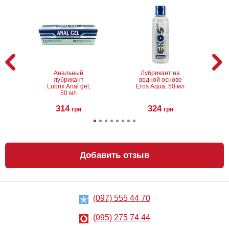
Анальный
Лубрикант на
лубрикант
водной основе
Lubrix Anal gel,
Eros Aqua, 50 мл
50 мл
314
324
грн
грн
Добавить отзыв
(097) 555 44 70
Анальный
Металлическая
лубрикант на
анальная
водной основе
пробка Slash, S
(095) 275 74 44
Just Glide Anal,
50 мл