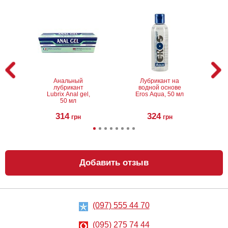
Анальный
Лубрикант на
лубрикант
водной основе
Lubrix Anal gel,
Eros Aqua, 50 мл
50 мл
314
324
грн
грн
Добавить отзыв
(097) 555 44 70
Анальный
Металлическая
лубрикант на
анальная
водной основе
пробка Slash, S
(095) 275 74 44
Just Glide Anal,