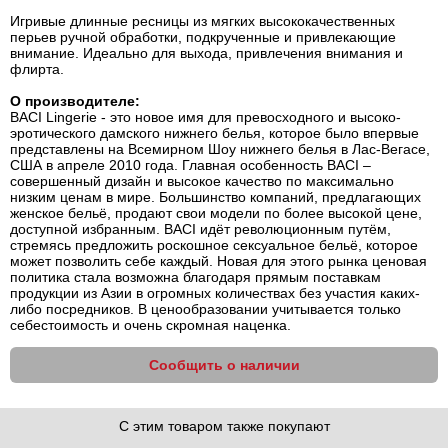
Игривые длинные ресницы из мягких высококачественных
перьев ручной обработки, подкрученные и привлекающие
внимание. Идеально для выхода, привлечения внимания и
флирта.
О производителе:
BACI Lingerie - это новое имя для превосходного и высоко-
эротического дамского нижнего белья, которое было впервые
представлены на Всемирном Шоу нижнего белья в Лас-Вегасе,
США в апреле 2010 года. Главная особенность BACI –
совершенный дизайн и высокое качество по максимально
низким ценам в мире. Большинство компаний, предлагающих
женское бельё, продают свои модели по более высокой цене,
доступной избранным. BACI идёт революционным путём,
стремясь предложить роскошное сексуальное бельё, которое
может позволить себе каждый. Новая для этого рынка ценовая
политика стала возможна благодаря прямым поставкам
продукции из Азии в огромных количествах без участия каких-
либо посредников. В ценообразовании учитывается только
себестоимость и очень скромная наценка.
Сообщить о наличии
С этим товаром также покупают