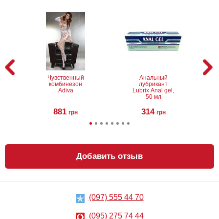
Чувственный
Анальный
комбинезон
лубрикант
Adiva
Lubrix Anal gel,
50 мл
881
314
грн
грн
Добавить отзыв
(097) 555 44 70
Лубрикант на
Анальный
водной основе
лубрикант на
Eros Aqua, 50 мл
водной основе
(095) 275 74 44
Just Glide Anal,