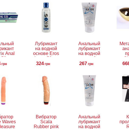
альный
Лубрикант
Анальный
Мет
рикант
на водной
лубрикант
ан
ix Anal
основе Eros
на водной
п
, 50 мл
Aqua, 50 мл
основе Just
Sl
4
324
Glide Anal,
267
66
грн
грн
грн
50 мл
братор
Вибратор
Анальный
К
e Waves
Scala
лубрикант
про
leasure
Rubber pink
на водной
R