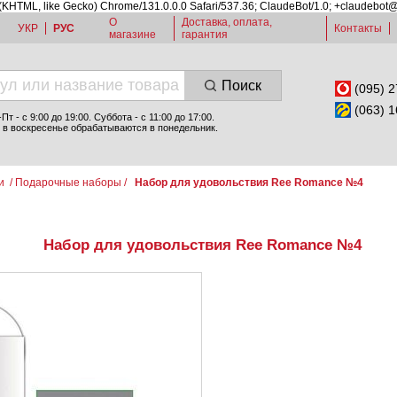
 (KHTML, like Gecko) Chrome/131.0.0.0 Safari/537.36; ClaudeBot/1.0; +claudebot
О
Доставка, оплата,
УКР
РУС
Контакты
магазине
гарантия
Поиск
(095) 2
(063) 1
т - c 9:00 до 19:00. Суббота - с 11:00 до 17:00.
 в воскресенье обрабатываются в понедельник.
и
/
Подарочные наборы
/
Набор для удовольствия Ree Romance №4
Набор для удовольствия Ree Romance №4