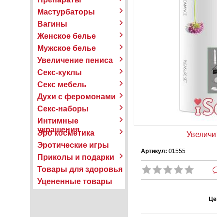
Мастурбаторы
Вагины
Женское белье
Мужское белье
Увеличение пениса
Секс-куклы
Секс мебель
Духи с феромонами
Секс-наборы
Интимные
украшения
Эро косметика
Увеличи
Эротические игры
Артикул:
01555
Приколы и подарки
Товары для здоровья
Уцененные товары
Це