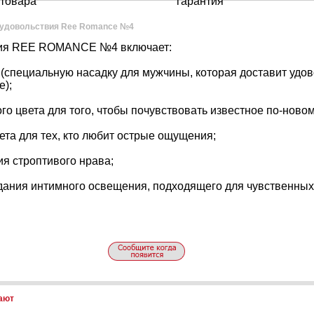
товара
гарантия
 удовольствия Ree Romance №4
вия REE ROMANCE №4 включает:
(специальную насадку для мужчины, которая доставит удов
е);
ого цвета для того, чтобы почувствовать известное по-новом
вета для тех, кто любит острые ощущения;
ия строптивого нрава;
здания интимного освещения, подходящего для чувственных
пают