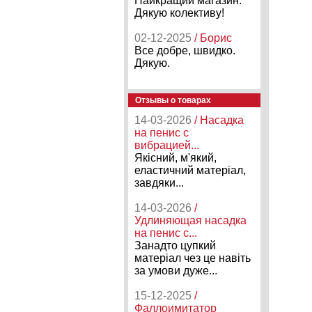
Найкращий магазин.
Дякую колективу!
02-12-2025
/ Борис
Все добре, швидко.
Дякую.
Отзывы о товарах
14-03-2026
/ Насадка
на пенис с
вибрацией...
Якісний, м'який,
еластичний матеріал,
завдяки...
14-03-2026
/
Удлиняющая насадка
на пенис с...
Занадто цупкий
матеріал чез це навіть
за умови дуже...
15-12-2025
/
Фаллоимитатор