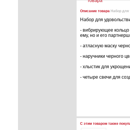
товара
Описание товара
Набор для
Набор для удовольст
- вибрирующее кольцо 
ему, но и его партнерш
- атласную маску черн
- наручники черного ц
- хлыстик для укрощен
- четыре свечи для со
С этим товаром также поку