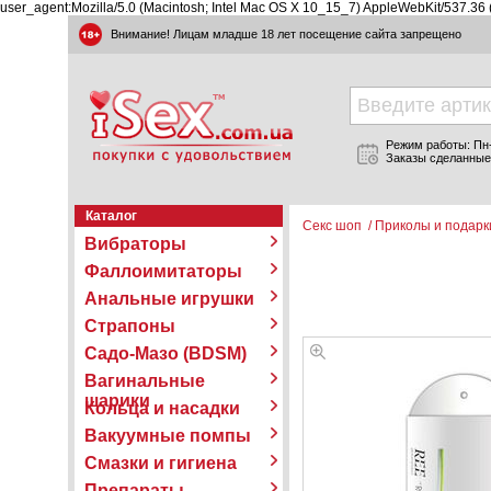
user_agent:Mozilla/5.0 (Macintosh; Intel Mac OS X 10_15_7) AppleWebKit/537.36
Внимание! Лицам младше 18 лет посещение сайта запрещено
Режим работы: Пн-П
Заказы сделанные
Каталог
Секс шоп
/
Приколы и подарк
Вибраторы
Фаллоимитаторы
Анальные игрушки
Страпоны
Садо-Мазо (BDSM)
Вагинальные
шарики
Кольца и насадки
Вакуумные помпы
Смазки и гигиена
Препараты