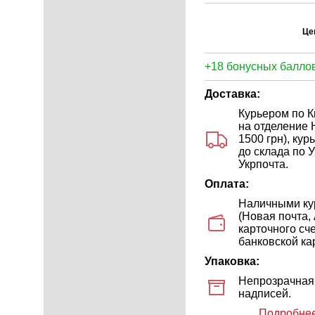
Це
+18 бонусных баллов
Доставка:
Курьером по Ки
на отделение 
1500 грн), ку
до склада по У
Укрпочта.
Оплата:
Наличными кур
(Новая почта,
карточного сч
банковской кар
Упаковка:
Непрозрачная 
надписей.
Подробнее