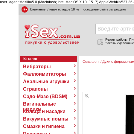
user_agent:Mozilla/5.0 (Macintosh; Intel Mac OS X 10_15_7) AppleWebKit/537.36
Внимание! Лицам младше 18 лет посещение сайта запрещено
Режим работы: Пн-П
Заказы сделанные
Каталог
Секс шоп
/
Духи с феромона
Вибраторы
Фаллоимитаторы
Анальные игрушки
Страпоны
Садо-Мазо (BDSM)
Вагинальные
шарики
Кольца и насадки
Вакуумные помпы
Смазки и гигиена
Препараты