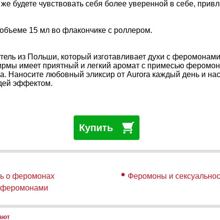
 же будете чувствовать себя более уверенной в себе, прив
объеме 15 мл во флакончике с роллером.
итель из Польши, который изготавливает духи с феромонам
рмы имеет приятный и легкий аромат с примесью феромон
а. Наносите любовный эликсир от Aurora каждый день и на
дей эффектом.
Купить
ть о феромонах
Феромоны и сексуальнос
с феромонами
пают