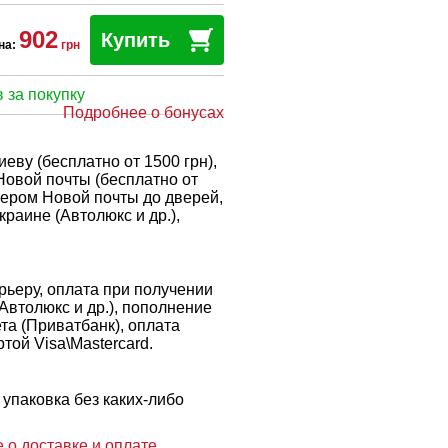
902
Купить
на:
грн
 за покупку
Подробнее о бонусах
еву (бесплатно от 1500 грн),
Новой почты (бесплатно от
рьером Новой почты до дверей,
краине (Автолюкс и др.),
ьеру, оплата при получении
 Автолюкс и др.), пополнение
ета (Приватбанк), оплата
той Visa\Mastercard.
упаковка без каких-либо
 о доставке и оплате