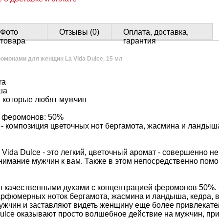
Фото
Отзывы (0)
Оплата, доставка,
товара
гарантия
омонами для женщин La Vida Dulce, 15 мл
ra
ша
 которые любят мужчин
 феромонов: 50%
- композиция цветочных нот бергамота, жасмина и ландыша
Vida Dulce - это легкий, цветочный аромат - совершенно н
нимание мужчин к вам. Также в этом непосредственно пом
ся качественными духами с концентрацией феромонов 50%.
рфюмерных ноток бергамота, жасмина и ландыша, кедра, в
ужчин и заставляют видеть женщину еще более привлекате
 Dulce оказывают просто волшебное действие на мужчин, п