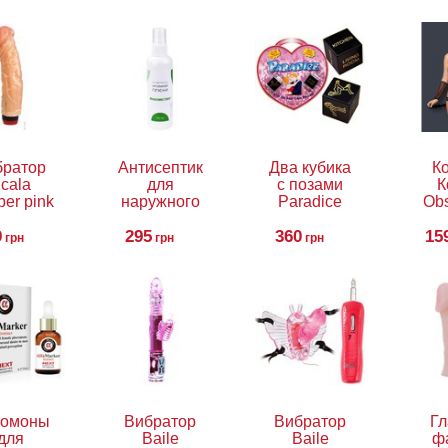
братор
Антисептик
Два кубика
К
cala
для
с позами
К
er pink
наружного
Paradice
Obs
brator
и местного
9
применения
295
360
15
грн
грн
грн
Линкомистин
(0,1%
водный
раствор
мирамистина)
в спрее,
100 мл
омоны
Вибратор
Вибратор
Гл
для
Baile
Baile
ф