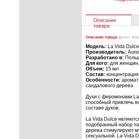
Описание
товара
Описание товара
Духи с фер
Модель:
La Vida Dulce
Производитель:
Auro
Разработано в:
Поль
Для кого:
для женщин,
Объем:
15 мл
Состав:
концентрация
Особенности:
аромат 
сандалового дерева
Духи с феромонами La 
способный привлечь в
составе духов.
La Vida Dulce являют
подобранный набор па
дерева стимулируют м
сексуальной. La Vida