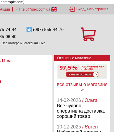
@anthropic.com)
Вход
Регистрация
Акции
help@isex.com.ua
/
75-74-44
(097) 555-44-70
65-06-40
Все номера многоканальные
Отзывы о магазине
, 15 мл
л
все отзывы о магазине
>
14-02-2026
/ Ольга
Все чудово,
оперативна доставка.
хороший товар
10-12-2025
/ Євген