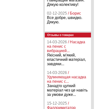
Найкращий магазин.
Дякую колективу!
02-12-2025
/ Борис
Все добре, швидко.
Дякую.
Отзывы о товарах
14-03-2026
/ Насадка
на пенис с
вибрацией...
Якісний, м'який,
еластичний матеріал,
завдяки...
14-03-2026
/
Удлиняющая насадка
на пенис с...
Занадто цупкий
матеріал чез це навіть
за умови дуже...
15-12-2025
/
Фаллоимитатор