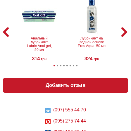
Анальный
Лубрикант на
лубрикант
водной основе
Lubrix Anal gel,
Eros Aqua, 50 мл
50 мл
314
324
грн
грн
Добавить отзыв
(097) 555 44 70
Анальный
Металлическая
лубрикант на
анальная
водной основе
пробка Slash, S
(095) 275 74 44
Just Glide Anal,
50 мл