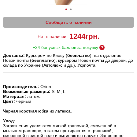
Сообщить о наличии
1244
грн.
Нет в наличии
+24 бонусных баллов за покупку
Доставка:
Курьером по Киеву (
бесплатно
), на отделение
Новой почты (
бесплатно
), курьером Новой почты до дверей, до
склада по Украине (Автолюкс и др.), Укрпочта.
Производитель:
Orion
Возможные размеры:
S, M, L
Материал:
латекс
Цвет:
черный
Черная короткая юбка из латекса.
Уход:
Загрязнения удаляются мягкой тряпочкой, смоченной в
мыльном растворе, а затем протираются с тряпочкой,
смоченной в чистой воде и вытираются насухо. Запрещено