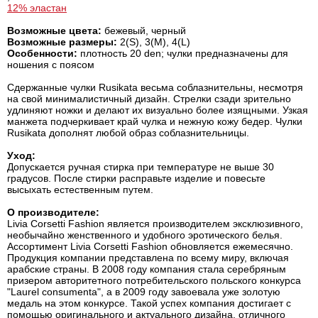
12% эластан
Возможные цвета:
бежевый, черный
Возможные размеры:
2(S), 3(M), 4(L)
Особенности:
плотность 20 den; чулки предназначены для
ношения с поясом
Сдержанные чулки Rusikata весьма соблазнительны, несмотря
на свой минималистичный дизайн. Стрелки сзади зрительно
удлиняют ножки и делают их визуально более изящными. Узкая
манжета подчеркивает край чулка и нежную кожу бедер. Чулки
Rusikata дополнят любой образ соблазнительницы.
Уход:
Допускается ручная стирка при температуре не выше 30
градусов. После стирки расправьте изделие и повесьте
высыхать естественным путем.
О производителе:
Livia Corsetti Fashion является производителем эксклюзивного,
необычайно женственного и удобного эротического белья.
Ассортимент Livia Corsetti Fashion обновляется ежемесячно.
Продукция компании представлена по всему миру, включая
арабские страны. В 2008 году компания стала серебряным
призером авторитетного потребительского польского конкурса
"Laurel consumenta", а в 2009 году завоевала уже золотую
медаль на этом конкурсе. Такой успех компания достигает с
помощью оригинального и актуального дизайна, отличного