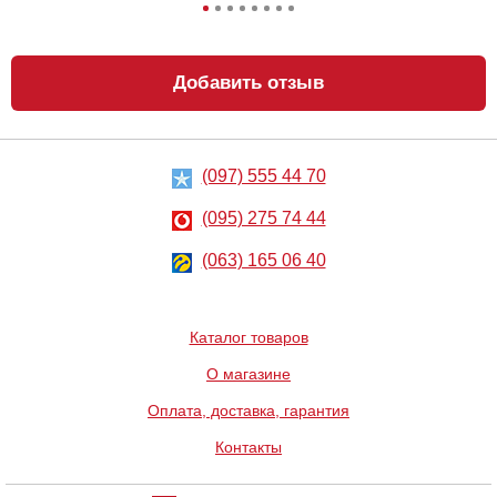
Добавить отзыв
(097) 555 44 70
Чулки Maeve 20
Бондажная
den
лента My First
Pleasure Tape
(095) 275 74 44
199
432
грн
(063) 165 06 40
грн
Каталог товаров
О магазине
Оплата, доставка, гарантия
Контакты
Пояс для чулков
Кляп-
Taste It garter
металлическое
belt
кольцо