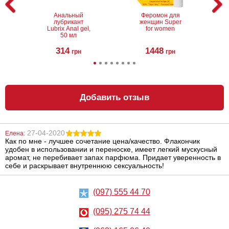
Анальный
Феромон для
лубрикант
женщин Super
Lubrix Anal gel,
for women
50 мл
314
1448
грн
грн
Добавить отзыв
27-04-2020
Елена:
Как по мне - лучшее сочетание цена/качество. Флакончик
Батарейки GP
Феромоны для
удобен в использовании и переноске, имеет легкий мускусный
Ultra Plus
женщин
Alkaline 24AUP
Копулинол, 5 мл
аромат, не перебивает запах парфюма. Придает уверенность в
AAA, 4 шт.
себе и раскрывает внутреннюю сексуальность!
154
1197
грн
грн
(097) 555 44 70
(095) 275 74 44