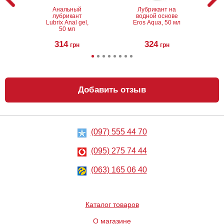
Анальный
Лубрикант на
лубрикант
водной основе
Lubrix Anal gel,
Eros Aqua, 50 мл
50 мл
314
324
грн
грн
Добавить отзыв
(097) 555 44 70
Анальный
Металлическая
лубрикант на
анальная
водной основе
пробка Slash, S
(095) 275 74 44
Just Glide Anal,
50 мл
267
668
грн
(063) 165 06 40
грн
Каталог товаров
О магазине