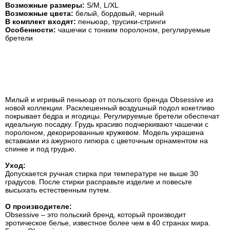
Возможные размеры:
S/M, L/XL
Возможные ц
вета:
белый, бордовый, черный
В комплект входят:
пеньюар, трусики-стринги
Особенности:
чашечки с тонким поролоном, регулируемые
бретели
Милый и игривый пеньюар от польского бренда Obsessive из
новой коллекции. Расклешенный воздушный подол кокетливо
покрывает бедра и ягодицы. Регулируемые бретели обеспечат
идеальную посадку. Грудь красиво подчеркивают чашечки с
поролоном, декорированные кружевом. Модель украшена
вставками из ажурного гипюра с цветочным орнаментом на
спинке и под грудью.
Уход:
Допускается ручная стирка при температуре не выше 30
градусов. После стирки расправьте изделие и повесьте
высыхать естественным путем.
О производителе:
Obsessive – это польский бренд, который производит
эротическое белье, известное более чем в 40 странах мира.