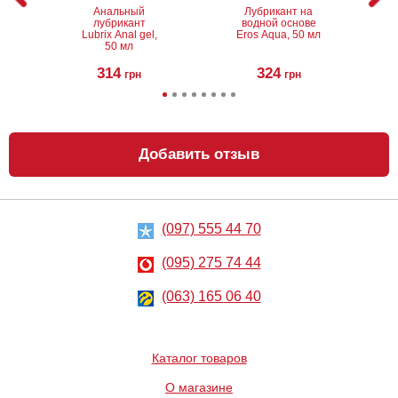
Анальный
Лубрикант на
лубрикант
водной основе
Lubrix Anal gel,
Eros Aqua, 50 мл
50 мл
314
324
грн
грн
Добавить отзыв
(097) 555 44 70
Анальный
Металлическая
лубрикант на
анальная
водной основе
пробка Slash, S
(095) 275 74 44
Just Glide Anal,
50 мл
267
668
грн
(063) 165 06 40
грн
Каталог товаров
О магазине