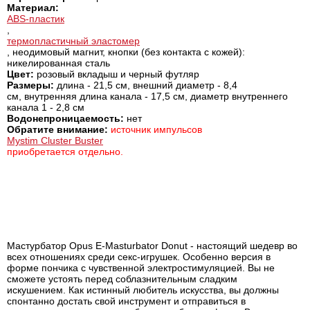
Материал
:
ABS-пластик
,
термопластичный эластомер
, неодимовый магнит, кнопки (без контакта с кожей):
никелированная сталь
Цвет
:
розовый вкладыш и черный футляр
Размеры
:
длина - 21,5 см, внешний диаметр - 8,4
см, внутренняя длина канала - 17,5 см, диаметр внутреннего
канала 1 - 2,8 см
Водонепроницаемость:
нет
Обратите внимание:
источник импульсов
Mystim Cluster Buster
приобретается отдельно.
Мастурбатор Opus E-Masturbator Donut - настоящий шедевр во
всех отношениях среди секс-игрушек. Особенно версия в
форме пончика с чувственной электростимуляцией. Вы не
сможете устоять перед соблазнительным сладким
искушением. Как истинный любитель искусства, вы должны
спонтанно достать свой инструмент и отправиться в