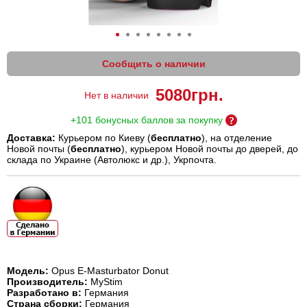
Сообщить о наличии
5080
грн.
Нет в наличии
+101 бонусных баллов за покупку
Доставка:
Курьером по Киеву (
бесплатно
), на отделение
Новой почты (
бесплатно
), курьером Новой почты до дверей, до
склада по Украине (Автолюкс и др.), Укрпочта.
Модель
:
Opus E-Masturbator Donut
Производитель:
MyStim
Разработано в:
Германия
Страна сборки:
Германия