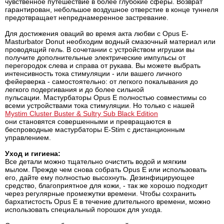
чувственное путешествие в более глубокие сферы. Возврат
гарантирован, небольшое воздушное отверстие в конце туннеля
предотвращает непреднамеренное застревание.
Для достижения оваций во время акта любви с Opus E-
Masturbator Donut необходим водный смазочный материал или
проводящий гель. В сочетании с устройством игрушки вы
получите дополнительные электрические импульсы от
перегородок слева и справа от рукава. Вы можете выбрать
интенсивность тока стимуляции - или вашего личного
фейерверка - самостоятельно: от легкого покалывания до
легкого подергивания и до более сильной
пульсации. Мастурбаторы Opus E полностью совместимы со
всеми устройствами тока стимуляции. Но только с нашей
Mystim Cluster Buster & Sultry Sub Black Edition
они становятся совершенными и превращаются в
беспроводные мастурбаторы E-Stim с дистанционным
управлением.
Уход и гигиена:
Все детали можно тщательно очистить водой и мягким
мылом. Прежде чем снова собрать Opus E или использовать
его, дайте ему полностью высохнуть. Дезинфицирующее
средство, благоприятное для кожи, - так же хорошо подходит
через регулярные промежутки времени. Чтобы сохранить
бархатистость Opus E в течение длительного времени, можно
использовать специальный порошок для ухода.