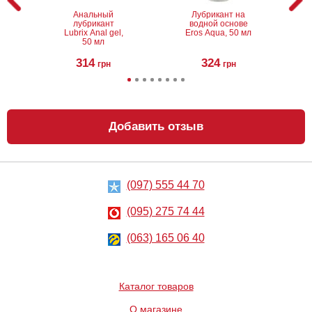
Анальный
Лубрикант на
лубрикант
водной основе
Lubrix Anal gel,
Eros Aqua, 50 мл
50 мл
314
324
грн
грн
Добавить отзыв
(097) 555 44 70
Анальный
Металлическая
лубрикант на
анальная
водной основе
пробка Slash, S
(095) 275 74 44
Just Glide Anal,
50 мл
267
668
грн
(063) 165 06 40
грн
Каталог товаров
О магазине