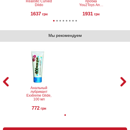
Realistic Curved
пробка
Dildo
You2Toys Anal
Expert
1637
1931
грн
грн
Мы рекомендуем
Фаллоимитатор
Салфетки
Lovetoy
Lovetoy Super
Legendary King-
Dick Forever
Sized Realistic
Bachelorette
Dildo 10.5inch
Paper Napkins,
10 шт
1938
108
грн
грн
Анальный
лубрикант
Exxtreme Glide,
100 мл
772
грн