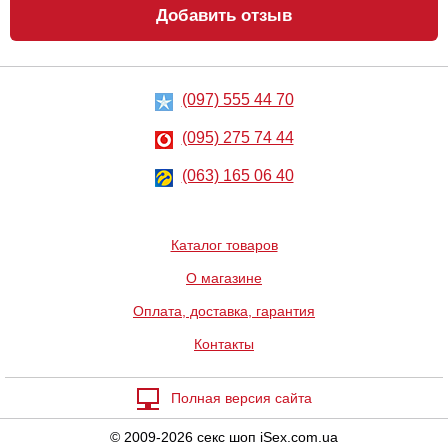
Добавить отзыв
Надувные шары
Трубочки для
Lovetoy Super
коктейля
Dick Forever
Bachelorette
Bachelorette
Party Favors
Balloons, 7 шт
163
252
грн
грн
(097) 555 44 70
(095) 275 74 44
(063) 165 06 40
Каталог товаров
Формочка для
Трубочки для
О магазине
льда achelorette
коктейля
Party Favors
Lovetoy Original
Оплата, доставка, гарантия
Pussy Straws
277
185
Контакты
грн
грн
Полная версия сайта
© 2009-2026 секс шоп iSex.com.ua