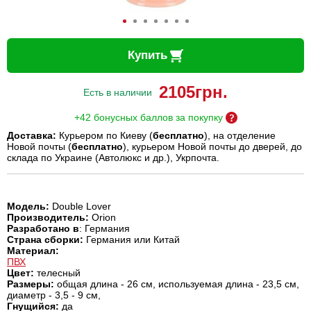
Купить
2105
грн.
Есть в наличии
+42 бонусных баллов за покупку
Доставка:
Курьером по Киеву (
бесплатно
), на отделение
Новой почты (
бесплатно
), курьером Новой почты до дверей, до
склада по Украине (Автолюкс и др.), Укрпочта.
Модель:
Double Lover
Производитель:
Orion
Разработано в
: Германия
Страна сборки:
Германия или Китай
Материал:
ПВХ
Цвет:
телесный
Размеры:
общая длина - 26 см, используемая длина - 23,5 см,
диаметр - 3,5 - 9 см,
Гнущийся:
да