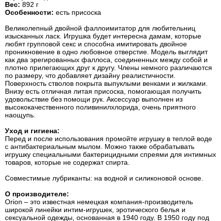
Вес:
892 г
Особенности:
есть присоска
Великолепный двойной фаллоимитатор для любительниц
изысканных ласк. Игрушка будет интересна дамам, которые
любят групповой секс и способна имитировать двойное
проникновение в одно любовное отверстие. Модель выглядит
как два эрегированных фаллоса, соединенных между собой и
плотно прилегающих друг к другу. Члены немного различаются
по размеру, что добавляет дизайну реалистичности.
Поверхность стволов покрыта выпуклыми венками и жилками.
Внизу есть отличная литая присоска, помогающая получить
удовольствие без помощи рук. Аксессуар выполнен из
высококачественного поливинилхлорида, очень приятного
наощупь.
Уход и гигиена:
Перед и после использования промойте игрушку в теплой воде
с антибактериальным мылом. Можно также обрабатывать
игрушку специальными бактерицидными спреями для интимных
товаров, которые не содержат спирта.
Совместимые лубриканты: на водной и силиконовой основе.
О производителе:
Orion – это известная немецкая компания-производитель
широкой линейки интим-игрушек, эротического белья и
сексуальной одежды, основанная в 1940 году. В 1950 году под