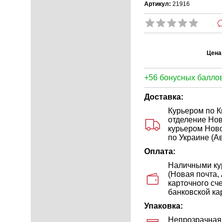
Артикул:
21916
Цена
+56 бонусных баллов
Доставка:
Курьером по К
отделение Нов
курьером Ново
по Украине (Ав
Оплата:
Наличными кур
(Новая почта,
карточного сч
банковской кар
Упаковка:
Непрозрачная 