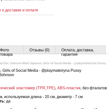
 о доставке и оплате
Фото
Отзывы (0)
Оплата, доставка,
товара
гарантия
р Doc Johnson Main Squeeze, Girls of Social Media - @playmateiryna Pussy
 Girls of Social Media - @playmateiryna Pussy
Johnson
ический эластомер (TPR,TPE)
,
ABS-пластик
, без фталатов
м, используемая длина - 20 см, диаметр - 7 см
ть:
да