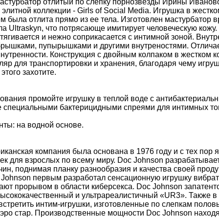
астурбатор отлитый по слепку порнозвезды Ирины Иваново
элитной коллекции - Girls of Social Media. Игрушка в жестк
 была отлита прямо из ее тела. Изготовлен мастурбатор в
а Ultraskyn, что потрясающе имитирует человеческую кожу.
ягивается и нежно соприкасается с интимной зоной. Внутр
рышками, пупырышками и другими внутреностями. Отличае
нутренности. Конструкция с двойным колпаком в жестком к
яр для транспортировки и хранения, благодаря чему игрушк
этого захотите.
зования промойте игрушку в теплой воде с антибактериал
е специальными бактерицидными спреями для интимных то
ты: на водной основе.
иканская компания была основана в 1976 году и с тех пор
к для взрослых по всему миру. Doc Johnson разрабатывает
чин, поднимая планку разнообразия и качества своей прод
Johnson первым разработал сенсационную игрушку вибратор
вают прорывом в области киберсекса. Doc Johnson запатен
высококачественный и ультрареалистичный «UR3». Также в 
встретить интим-игрушки, изготовленные по слепкам полов
-эро стар. Производственные мощности Doc Johnson наход