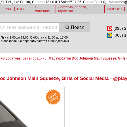
 (KHTML, like Gecko) Chrome/131.0.0.0 Safari/537.36; ClaudeBot/1.0; +claudebot
О
Доставка, оплата,
УКР
РУС
Контакты
магазине
гарантия
Поиск
(095) 2
(063) 1
т - c 9:00 до 19:00. Суббота - с 11:00 до 17:00.
 в воскресенье обрабатываются в понедельник.
астурбаторы без вибрации
/
Мастурбатор Doc Johnson Main Squeeze, Girls o
c Johnson Main Squeeze, Girls of Social Media - @pla