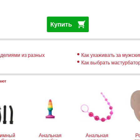
Купить
зделиями из разных
Как ухаживать за мужск
Как выбрать мастурбато
пают
тимный
Анальная
Анальная
Р