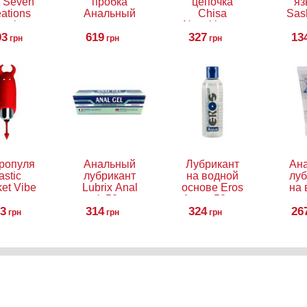
 Seven
пробка
цепочка
яз
ations
Анальный
Chisa
Sas
ouche
стимулятор
Novelties Hi
93
nisex
619
NS
327
Basic
13
грн
грн
грн
Novelties
Explore
Colours
Your Wild
Pleasure
Side
Plug F 9
ропуля
Анальный
Лубрикант
Ан
astic
лубрикант
на водной
луб
et Vibe
Lubrix Anal
основе Eros
на 
gel, 50 мл
Aqua, 50 мл
осн
13
314
324
Gli
26
грн
грн
грн
5