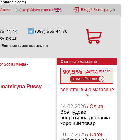
@anthropic.com)
Вход
Регистрация
Акции
help@isex.com.ua
/
75-74-44
(097) 555-44-70
65-06-40
Все номера многоканальные
Отзывы о магазине
f Social Media -
ymateiryna Pussy
все отзывы о магазине
>
14-02-2026
/ Ольга
Все чудово,
оперативна доставка.
хороший товар
10-12-2025
/ Євген