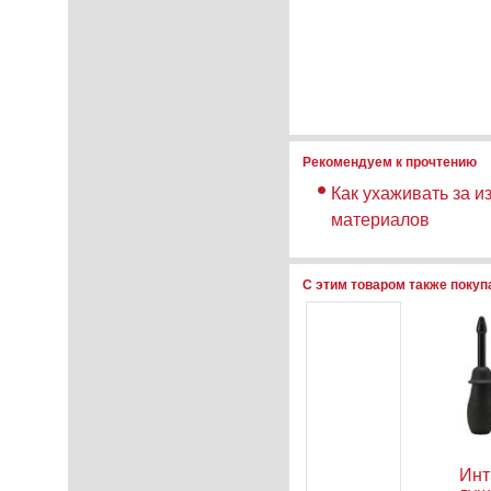
Рекомендуем к прочтению
Как ухаживать за и
материалов
С этим товаром также поку
ратор
Вибратор
Анальный
Ин