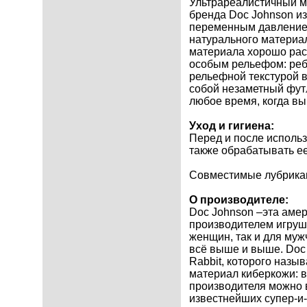
Ультрареалистичный м
бренда Doc Johnson из 
переменным давлением
натурального материал
материала хорошо раст
особым рельефом: реб
рельефной текстурой в
собой незаметный футл
любое время, когда вы 
Уход и гигиена:
Перед и после исполь
также обрабатывать е
Совместимые лубрикан
О производителе:
Doc Johnson –эта амер
производителем игруше
женщин, так и для муж
всё выше и выше. Doc 
Rabbit, которого назы
материал киберкожи: 
производителя можно 
известнейших супер-и