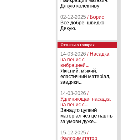
Найкращий магазин.
Дякую колективу!
02-12-2025
/ Борис
Все добре, швидко.
Дякую.
Отзывы о товарах
14-03-2026
/ Насадка
на пенис с
вибрацией...
Якісний, м'який,
еластичний матеріал,
завдяки...
14-03-2026
/
Удлиняющая насадка
на пенис с...
Занадто цупкий
матеріал чез це навіть
за умови дуже...
15-12-2025
/
Фаллоимитатор