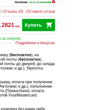
Наличие:
есть в наличии
Отзывы (0)
Оставить отзыв
2821
Купить
:
грн
 за покупку
Подробнее о бонусах
иеву (
бесплатно
), на
ой почты (
бесплатно
),
й почты до дверей, до склада
толюкс и др.), Укрпочта.
ьеру, оплата при получении
 Автолюкс и др.), пополнение
ета (Приватбанк), оплата
той Visa\Mastercard.
упаковка без каких-либо