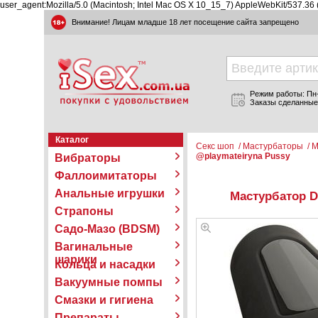
user_agent:Mozilla/5.0 (Macintosh; Intel Mac OS X 10_15_7) AppleWebKit/537.36
Внимание! Лицам младше 18 лет посещение сайта запрещено
Режим работы: Пн-П
Заказы сделанные
Каталог
Секс шоп
/
Мастурбаторы
/
М
@playmateiryna Pussy
Вибраторы
Фаллоимитаторы
Анальные игрушки
Мастурбатор Do
Страпоны
Садо-Мазо (BDSM)
Вагинальные
шарики
Кольца и насадки
Вакуумные помпы
Смазки и гигиена
Препараты