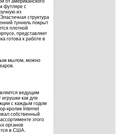
й от американского
ом футляре с
ручную из
 Эластичная структура
енний туннель покрыт
тся плотной
орпусе, представляет
а готова к работе в
ьным мылом, можно
варов.
 является ведущим
 игрушки как для
укции с каждым годом
-кролик Internet
товал собственный
ассортименте этого
ых органов
ятся в США.