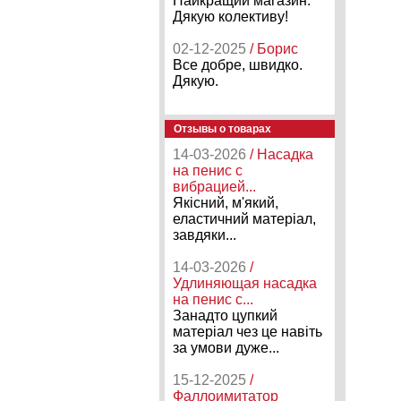
Найкращий магазин.
Дякую колективу!
02-12-2025
/ Борис
Все добре, швидко.
Дякую.
Отзывы о товарах
14-03-2026
/ Насадка
на пенис с
вибрацией...
Якісний, м'який,
еластичний матеріал,
завдяки...
14-03-2026
/
Удлиняющая насадка
на пенис с...
Занадто цупкий
матеріал чез це навіть
за умови дуже...
15-12-2025
/
Фаллоимитатор