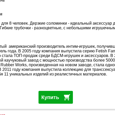
нь
см
, для 8 человек. Дерзкие соломинки - идеальный аксессуар 
 Гибкие трубочки - разноцветные, с небольшими игрушечны
итый американский производитель интим-игрушек, получивш
ель года. В 2005 году компания выпустила серию Fetish Fan
о стала ТОП-продаж среди БДСМ-игрушек и аксессуаров. В 
й каучуковый завод с мощностью производства более 5000
x Rubber Works, произведенная на новом заводе, стала одно
 2011 году компания выпустила коллекцию для транссексуал
бя 11 уникальных изделий из реалистичных материалов.
Купить