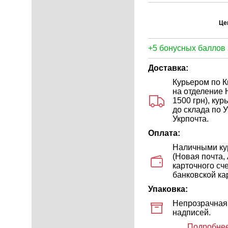
Це
+5 бонусных баллов 
Доставка:
Курьером по Ки
на отделение 
1500 грн), ку
до склада по У
Укрпочта.
Оплата:
Наличными кур
(Новая почта,
карточного сч
банковской кар
Упаковка:
Непрозрачная 
надписей.
Подробнее