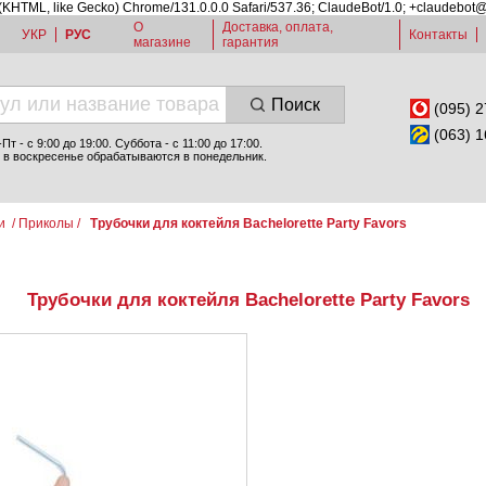
 (KHTML, like Gecko) Chrome/131.0.0.0 Safari/537.36; ClaudeBot/1.0; +claudebot
О
Доставка, оплата,
УКР
РУС
Контакты
магазине
гарантия
Поиск
(095) 2
(063) 1
т - c 9:00 до 19:00. Суббота - с 11:00 до 17:00.
 в воскресенье обрабатываются в понедельник.
и
/
Приколы
/
Трубочки для коктейля Bachelorette Party Favors
Трубочки для коктейля Bachelorette Party Favors