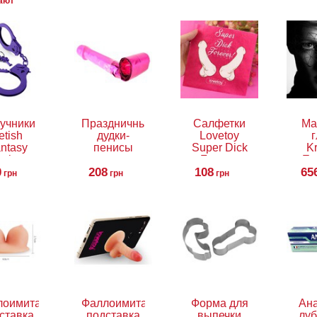
пают
учники
Праздничные
Салфетки
Ма
etish
дудки-
Lovetoy
г
ntasy
пенисы
Super Dick
Kr
eries
Forever
Ey
0
signer
208
Bachelorette
108
65
грн
грн
грн
etal
Paper
dcuffs
Napkins, 10
шт
лоимитатор-
Фаллоимитатор-
Форма для
Ан
ставка
подставка
выпечки
луб