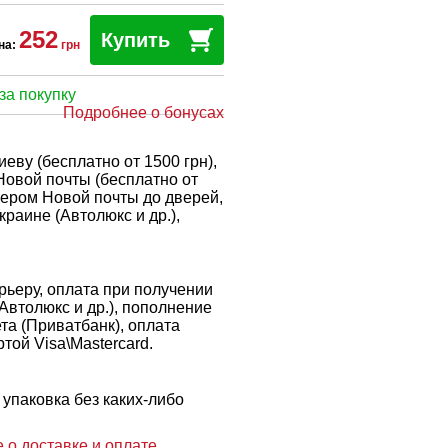
252
Купить
на:
грн
за покупку
Подробнее о бонусах
еву (бесплатно от 1500 грн),
Новой почты (бесплатно от
рьером Новой почты до дверей,
краине (Автолюкс и др.),
ьеру, оплата при получении
 Автолюкс и др.), пополнение
ета (Приватбанк), оплата
той Visa\Mastercard.
упаковка без каких-либо
 о доставке и оплате