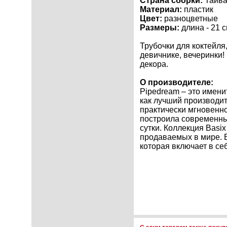
Страна сборки:
Тайва
Материал:
пластик
Цвет:
разноцветные
Размеры:
длина - 21 
Трубочки для коктейля
девичнике, вечеринки!
декора.
О производителе:
Pipedream – это имен
как лучший производит
практически мгновенн
построила современны
сутки. Коллекция Basi
продаваемых в мире. В
которая включает в се