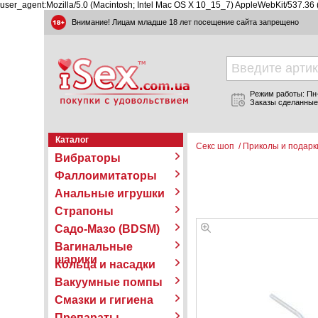
user_agent:Mozilla/5.0 (Macintosh; Intel Mac OS X 10_15_7) AppleWebKit/537.36
Внимание! Лицам младше 18 лет посещение сайта запрещено
Режим работы: Пн-П
Заказы сделанные
Каталог
Секс шоп
/
Приколы и подарк
Вибраторы
Фаллоимитаторы
Анальные игрушки
Страпоны
Садо-Мазо (BDSM)
Вагинальные
шарики
Кольца и насадки
Вакуумные помпы
Смазки и гигиена
Препараты