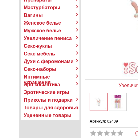
Мастурбаторы
Вагины
Женское белье
Мужское белье
Увеличение пениса
Секс-куклы
Секс мебель
Духи с феромонами
Секс-наборы
Интимные
украшения
Эро косметика
Увеличи
Эротические игры
Приколы и подарки
Товары для здоровья
Уцененные товары
Артикул:
02409