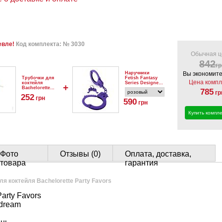
евле!
Код комплекта: № 3030
Обычная ц
842
гр
Наручники
Вы экономите
Трубочки для
Fetish Fantasy
Цена компл
коктейля
Series Designer
+
Bachelorette
Metal Handcuffs
785
гр
Party Favors
252
грн
590
грн
Купить компле
Фото
Отзывы (0)
Оплата, доставка,
товара
гарантия
ля коктейля Bachelorette Party Favors
Party Favors
edream