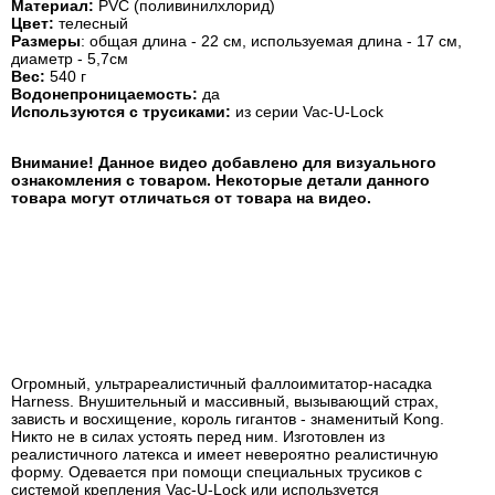
Материал:
PVC (поливинилхлорид)
Цвет:
телесный
Размеры
: общая длина - 22 см, используемая длина - 17 см,
диаметр - 5,7см
Вес:
540 г
Водонепроницаемость:
да
Используются с трусиками:
из серии Vac-U-Lock
Внимание! Данное видео добавлено для визуального
ознакомления с товаром. Некоторые детали данного
товара могут отличаться от товара на видео.
Огромный, ультрареалистичный фаллоимитатор-насадка
Harness. Внушительный и массивный, вызывающий страх,
зависть и восхищение, король гигантов - знаменитый Kong.
Никто не в силах устоять перед ним. Изготовлен из
реалистичного латекса и имеет невероятно реалистичную
форму. Одевается при помощи специальных трусиков с
системой крепления Vac-U-Lock или используется