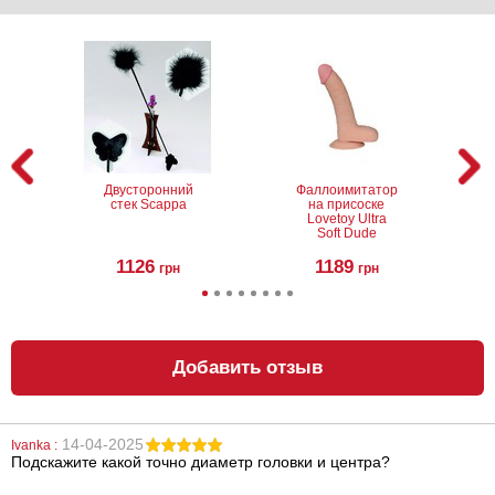
Двусторонний
Фаллоимитатор
стек Scappa
на присоске
Lovetoy Ultra
Soft Dude
1126
1189
грн
грн
Добавить отзыв
14-04-2025
Ivanka :
Подскажите какой точно диаметр головки и центра?
Насадка-
Уценка!
фаллоимитатор
Вибратор-
Vac-U-Lock 7
кролик Rocks-Off