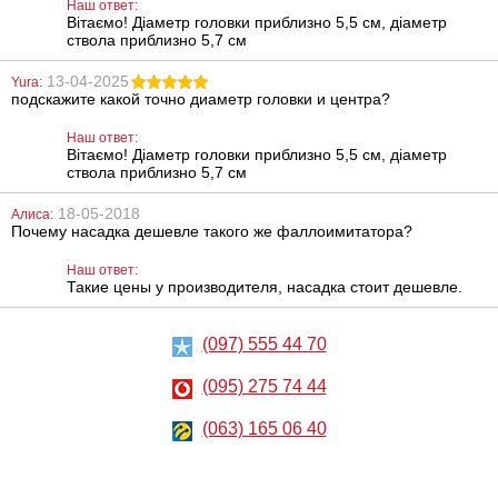
Наш ответ:
Inch UR3 Thin
Bullet Bunny
Вітаємо! Діаметр головки приблизно 5,5 см, діаметр
Dong
ствола приблизно 5,7 см
1485
600
грн
грн
13-04-2025
Yura:
подскажите какой точно диаметр головки и центра?
Наш ответ:
Вітаємо! Діаметр головки приблизно 5,5 см, діаметр
ствола приблизно 5,7 см
18-05-2018
Алиса:
Почему насадка дешевле такого же фаллоимитатора?
Вибратор-
Клиторальная
реалистик Doc
помпа Butterfly
Наш ответ:
Johnson Ultra
Clitoral Pump
Такие цены у производителя, насадка стоит дешевле.
Realistic, 16 см
3654
1610
грн
грн
(097) 555 44 70
(095) 275 74 44
(063) 165 06 40