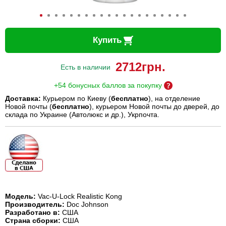
Купить
2712
грн.
Есть в наличии
+54 бонусных баллов за покупку
Доставка:
Курьером по Киеву (
бесплатно
), на отделение
Новой почты (
бесплатно
), курьером Новой почты до дверей, до
склада по Украине (Автолюкс и др.), Укрпочта.
Модель:
Vac-U-Lock Realistic Kong
Производитель:
Doc Johnson
Разработано в:
США
Страна сборки:
США