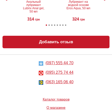
Анальный
Лубрикант на
лубрикант
водной основе
Lubrix Anal gel,
Eros Aqua, 50 мл
50 мл
314
324
грн
грн
Добавить отзыв
(097) 555 44 70
Анальный
Металлическая
лубрикант на
анальная
водной основе
пробка Slash, S
(095) 275 74 44
Just Glide Anal,
50 мл
267
668
грн
(063) 165 06 40
грн
Каталог товаров
О магазине