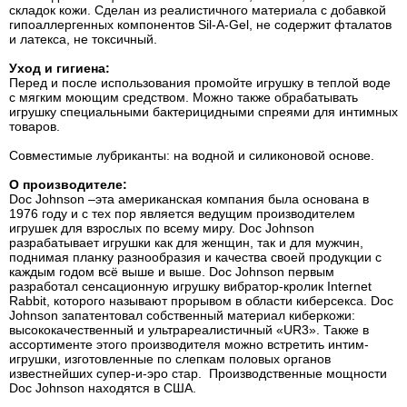
складок кожи. Сделан из реалистичного материала с добавкой
гипоаллергенных компонентов Sil-A-Gel, не содержит фталатов
и латекса, не токсичный.
Уход и гигиена:
Перед и после использования промойте игрушку в теплой воде
с мягким моющим средством. Можно также обрабатывать
игрушку специальными бактерицидными спреями для интимных
товаров.
Совместимые лубриканты: на водной и силиконовой основе.
О производителе:
Doc Johnson –эта американская компания была основана в
1976 году и с тех пор является ведущим производителем
игрушек для взрослых по всему миру. Doc Johnson
разрабатывает игрушки как для женщин, так и для мужчин,
поднимая планку разнообразия и качества своей продукции с
каждым годом всё выше и выше. Doc Johnson первым
разработал сенсационную игрушку вибратор-кролик Internet
Rabbit, которого называют прорывом в области киберсекса. Doc
Johnson запатентовал собственный материал киберкожи:
высококачественный и ультрареалистичный «UR3». Также в
ассортименте этого производителя можно встретить интим-
игрушки, изготовленные по слепкам половых органов
известнейших супер-и-эро стар. Производственные мощности
Doc Johnson находятся в США.