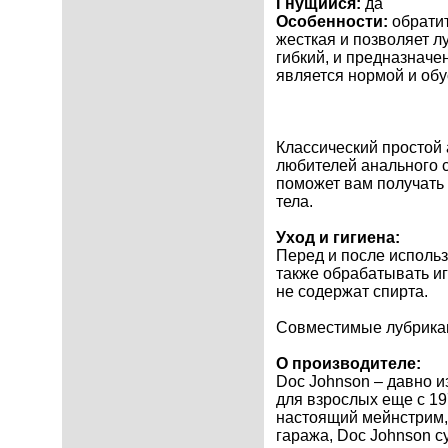
Гнущийся:
да
Особенности:
обратит
жесткая и позволяет л
гибкий, и предназначе
является нормой и об
Классический простой
любителей анального 
поможет вам получать 
тела.
Уход и гигиена:
Перед и после исполь
также обрабатывать и
не содержат спирта.
Совместимые лубрикан
О производителе:
Doc Johnson – давно и
для взрослых еще с 19
настоящий мейнстрим, 
гаража, Doc Johnson с