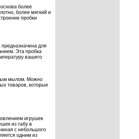
 основа более
лотно, более мягкий и
 строение пробки
а предназначена для
анием. Эта пробка
емпературу вашего
ьным мылом. Можно
ых товаров, которые
отовлением игрушек
шек из табу в
ачиная с небольшого
ляется одним из