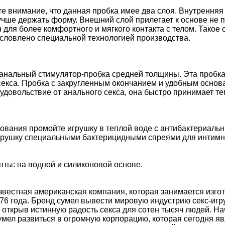
е внимание, что данная пробка имее два слоя. Внутренняя
учше держать форму. Внешний слой прилегает к основе не п
н для более комфортного и мягкого контакта с телом. Такое
условлено специальной технологией производства.
 анальный стимулятор-пробка средней толщины. Эта пробк
секса. Пробка с закругленным окончанием и удобным основ
удовольствие от анального секса, она быстро принимает т
зования промойте игрушку в теплой воде с антибактериал
грушку специальными бактерицидными спреями для интимн
ты: на водной и силиконовой основе.
звестная американская компания, которая занимается изг
76 года. Бренд сумел вывести мировую индустрию секс-игру
открыв истинную радость секса для сотен тысяч людей. Н
умел развиться в огромную корпорацию, которая сегодня яв