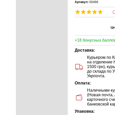
Артикул:
00466
Це
+18 бонусных баллов
Доставка:
Курьером по Ки
на отделение 
1500 грн), ку
до склада по У
Укрпочта.
Оплата:
Наличными кур
(Новая почта,
карточного сч
банковской кар
Упаковка: