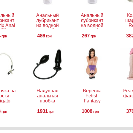
альный
Анальный
Анальный
Ко
рикант
лубрикант
лубрикант
ша
ix Anal
на водной
на водной
R
, 50 мл
основе Just
основе Just
4
Glide Anal,
486
Glide Anal,
267
38
грн
грн
грн
200 мл
50 мл
очка на
Надувная
Веревка
Реа
оски
анальная
Fetish
фал
ligator
пробка
Fantasy
You2Toys
Series
Jo
3
Anal Expert
1931
Japanese
1008
37
Re
грн
грн
грн
Silk Rope
Coc
Inc