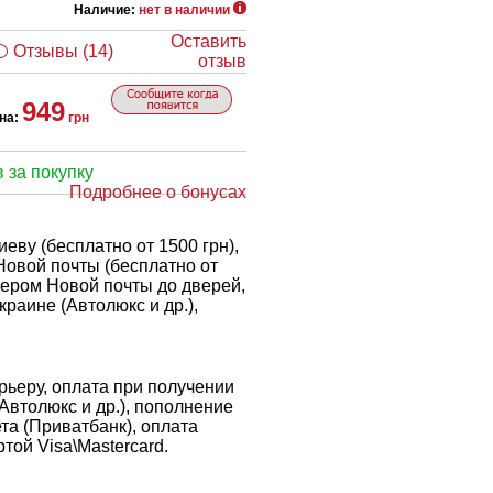
Наличие:
нет в наличии
Оставить
Отзывы (14)
отзыв
949
на:
грн
 за покупку
Подробнее о бонусах
еву (бесплатно от 1500 грн),
Новой почты (бесплатно от
рьером Новой почты до дверей,
краине (Автолюкс и др.),
ьеру, оплата при получении
 Автолюкс и др.), пополнение
ета (Приватбанк), оплата
той Visa\Mastercard.