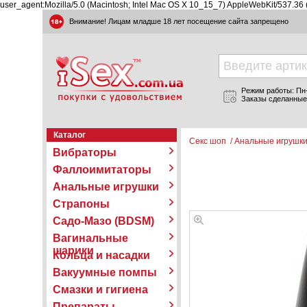
user_agent:Mozilla/5.0 (Macintosh; Intel Mac OS X 10_15_7) AppleWebKit/537.36
Внимание! Лицам младше 18 лет посещение сайта запрещено
Режим работы: Пн-П
Заказы сделанные
Каталог
Секс шоп
/
Анальные игрушк
Вибраторы
Фаллоимитаторы
Анальные игрушки
Страпоны
Садо-Мазо (BDSM)
Вагинальные
шарики
Кольца и насадки
Вакуумные помпы
Смазки и гигиена
Препараты