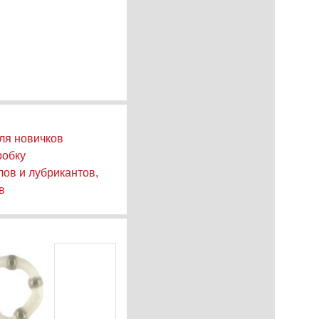
ля новичков
робку
ов и лубрикантов,
в