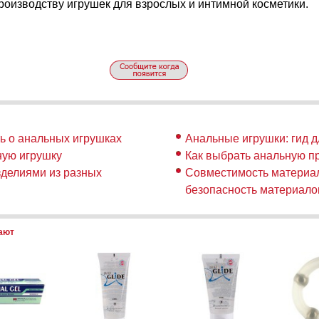
оизводству игрушек для взрослых и интимной косметики.
ть о анальных игрушках
Анальные игрушки: гид д
ную игрушку
Как выбрать анальную п
зделиями из разных
Совместимость материал
безопасность материало
пают