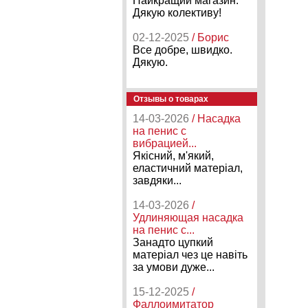
Найкращий магазин.
Дякую колективу!
02-12-2025
/ Борис
Все добре, швидко.
Дякую.
Отзывы о товарах
14-03-2026
/ Насадка
на пенис с
вибрацией...
Якісний, м'який,
еластичний матеріал,
завдяки...
14-03-2026
/
Удлиняющая насадка
на пенис с...
Занадто цупкий
матеріал чез це навіть
за умови дуже...
15-12-2025
/
Фаллоимитатор