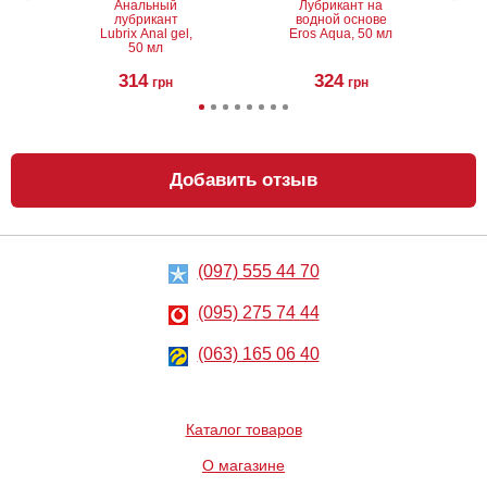
Анальный
Лубрикант на
лубрикант
водной основе
Lubrix Anal gel,
Eros Aqua, 50 мл
50 мл
314
324
грн
грн
Добавить отзыв
(097) 555 44 70
Анальный
Металлическая
лубрикант на
анальная
водной основе
пробка Slash, S
(095) 275 74 44
Just Glide Anal,
50 мл
267
668
грн
(063) 165 06 40
грн
Каталог товаров
О магазине