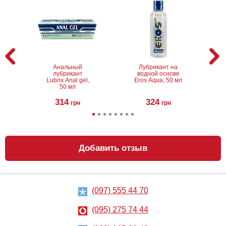
Анальный
Лубрикант на
лубрикант
водной основе
Lubrix Anal gel,
Eros Aqua, 50 мл
50 мл
314
324
грн
грн
Добавить отзыв
(097) 555 44 70
Анальный
Металлическая
лубрикант на
анальная
водной основе
пробка Slash, S
(095) 275 74 44
Just Glide Anal,
50 мл