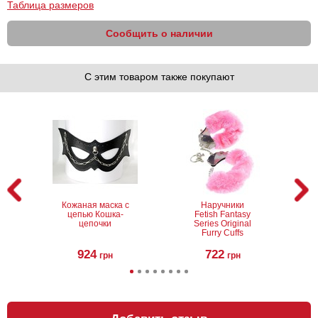
Таблица размеров
Сообщить о наличии
С этим товаром также покупают
Кожаная маска с
Наручники
цепью Кошка-
Fetish Fantasy
цепочки
Series Original
Furry Cuffs
924
722
грн
грн