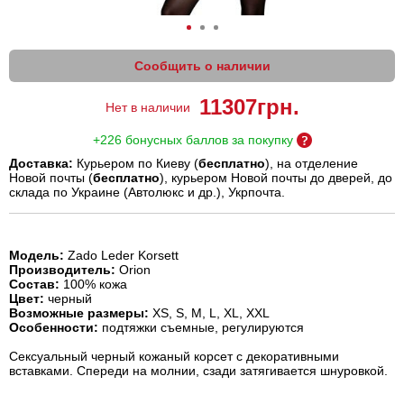
Сообщить о наличии
11307
грн.
Нет в наличии
+226 бонусных баллов за покупку
Доставка:
Курьером по Киеву (
бесплатно
), на отделение
Новой почты (
бесплатно
), курьером Новой почты до дверей, до
склада по Украине (Автолюкс и др.), Укрпочта.
Модель:
Zado Leder Korsett
Производитель:
Orion
Состав:
100%
кожа
Цвет:
черный
Возможные размеры:
XS, S, M, L, XL, XXL
Особенности:
подтяжки съемные, регулируются
Сексуальный черный кожаный корсет с декоративными
вставками. Спереди на молнии, сзади затягивается шнуровкой.