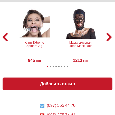
Кляп Extreme
Маска ажурная
Spider Gag
Head Mask Lace
945
1213
грн
грн
Добавить отзыв
(097) 555 44 70
Колесо
Бондаж для рук
Вартенберга
и ног Hand
Fetish Fantasy
Oberschenkel