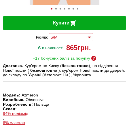
Купити
Розмір:
865
грн.
Є в наявності
+17 бонусних балів за покупку
Доставка:
Кур'єром по Києву (
безкоштовно
), на відділення
Нової пошти (
безкоштовно
), кур'єром Нової пошти до дверей,
до складу по Україні (Автолюкс і ін.), Укрпошта.
Модель:
Azmeron
Виробник:
Obsessive
Розроблено в:
Польща
Склад:
94% поліамід
,
6% еластан