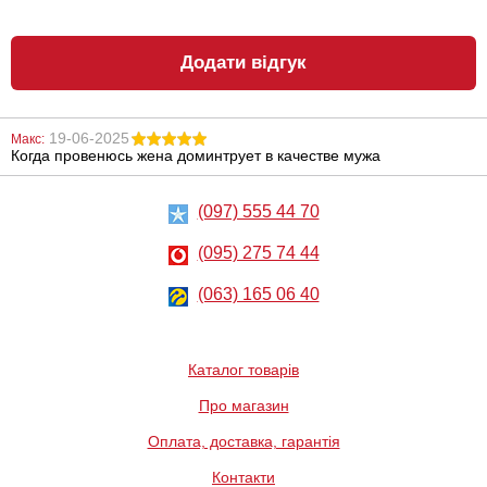
Додати відгук
19-06-2025
Макс:
Когда провенюсь жена доминтрует в качестве мужа
Стрінги відкриті
Анальний
Obsessive
лубрикант
Miamor
Lubrix Anal gel,
50 мл
(097) 555 44 70
433
314
грн
грн
(095) 275 74 44
(063) 165 06 40
Каталог товарів
Про магазин
Лубрикант на
Анальний
Оплата, доставка, гарантія
водній основі
лубрикант на
Eros Aqua, 50 мл
водній основі
Just Glide Anal,
Контакти
50 мл