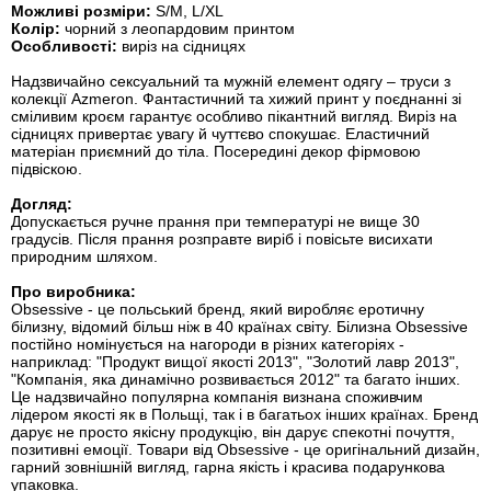
Можливі розміри:
S/M, L/XL
Колір:
чорний з леопардовим принтом
Особливості:
виріз на сідницях
Надзвичайно сексуальний та мужній елемент одягу – труси з
колекції Azmeron. Фантастичний та хижий принт у поєднанні зі
сміливим кроєм гарантує особливо пікантний вигляд. Виріз на
сідницях привертає увагу й чуттєво спокушає. Еластичний
матеріан приємний до тіла. Посередині декор фірмовою
підвіскою.
Догляд:
Допускається ручне прання при температурі не вище 30
градусів. Після прання розправте виріб і повісьте висихати
природним шляхом.
Про виробника:
Obsessive - це польський бренд, який виробляє еротичну
білизну, відомий більш ніж в 40 країнах світу. Білизна Obsessive
постійно номінується на нагороди в різних категоріях -
наприклад: "Продукт вищої якості 2013", "Золотий лавр 2013",
"Компанія, яка динамічно розвивається 2012" та багато інших.
Це надзвичайно популярна компанія визнана споживчим
лідером якості як в Польщі, так і в багатьох інших країнах. Бренд
дарує не просто якісну продукцію, він дарує спекотні почуття,
позитивні емоції. Товари від Obsessive - це оригінальний дизайн,
гарний зовнішній вигляд, гарна якість і красива подарункова
упаковка.