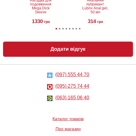
Насадка для
Анальний
подовження
лубрикант
Mega Dick
Lubrix Anal gel,
Sleeve
50 мл
1330
314
грн
грн
Додати відгук
(097) 555 44 70
Лубрикант на
Анальний
водній основі
лубрикант на
Eros Aqua, 50 мл
водній основі
(095) 275 74 44
Just Glide Anal,
50 мл
324
267
грн
(063) 165 06 40
грн
Каталог товарів
Про магазин