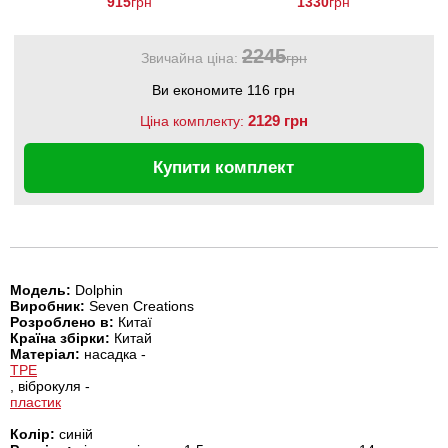
915
грн
1330
грн
2245
Звичайна ціна:
грн
Ви економите 116 грн
2129 грн
Ціна комплекту:
Купити комплект
Модель:
Dolphin
Виробник:
Seven Creations
Розроблено в:
Китаї
Країна збірки:
Китай
Матеріал:
насадка -
TPE
, віброкуля -
пластик
Колір:
синій