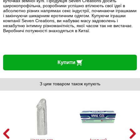
куточках земної кулі. Продукція Seven Creations досить
широкопрофільна, розробники успішно втілюють свої ідеї в
абсолютно різних напрямах секс індустрії, починаючи іграшками
і закінчуючи шикарним еротичним одягом. Купуючи іграшки
компанії Seven Creations, ви набуває масу задоволень і
незабутню інтимну різноманітність, якої часом так не вистачає.
Виробничі потужності знаходяться в Китаї.
Купити
З цим товаром також купують