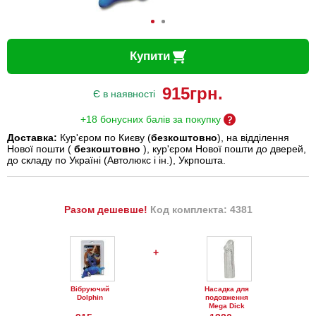
Купити
915
грн.
Є в наявності
+18 бонусних балів за покупку
Доставка:
Кур'єром по Києву (
безкоштовно
), на відділення
Нової пошти (
безкоштовно
), кур'єром Нової пошти до дверей,
до складу по Україні (Автолюкс і ін.), Укрпошта.
Разом дешевше!
Код комплекта: 4381
+
Вібруючий
Насадка для
Dolphin
подовження
Mega Dick
Sleeve