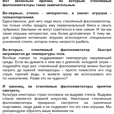
Вот несколько причин, по которым стеклянные
фаллоимитаторы такие замечательные.
Во-первых, стекло - непористое, а значит игрушка -
гипоаллергенная.
Единственное, для чего надо мыть стеклянный фаллоимитатор,
так только чтобы придать ему первоначальный блеск и смыть
лубрикант, бактерии не могут спрятаться в нем самом. И так как
такая игрушка непористая, она более долговечная. К тому же,
для создания интимныех игрушек используется специальное
усиленное стекло, которое очень непросто разбить.
Во-вторых, стеклянный фаллоимитатор быстро
нагревается до температуры тела.
Вообще говоря, он поддерживает температуру окружающей
среды. Если вы думаете о нем как о длинной, холодной штуке –
подумайте еще раз: стеклянный фаллоимитатор можно быстро
нагреть до нужной температуры – просто поместите его под
струю горячей воды, и можете сразу же использовать его
по назначению. Разве это не чудесно?
И наконец, на стеклянные фаллоимитаторы приятно
смотреть.
Культура некоторых стран основана на выдувке стекла. Выдувка
стекла является формой искусства. Некоторые стеклянные
фаллоимитаторы прекрасно смотрятся на различных
подставках, люди даже и не подумают что это секс-игрушка. Мы
рекомендуем обратить ваше внимание на