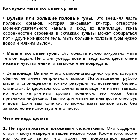
Как нужно мыть половые органы
•
Вульва или большие половые губы.
Это внешняя часть
половых органов, которая закрывает клитор, отверстие
мочеиспускательного канала и вход во влагалище. Из-за
особенностей строения в складках вульвы может собираться
пот и другие жидкости тела. Мыть большие половые губы нужно
водой и мягким мылом.
•
Малые половые губы.
Эту область нужно аккуратно мыть
теплой водой. Не стоит усердствовать, ведь кожа здесь очень
нежна и чувствительна, и вы можете ее повредить.
•
Влагалище.
Вагина – это самоочищающийся орган, который
обычно не имеет неприятного запаха. Использование грубого
мыла и спринцевание только разрушит естественный баланс
слизистой. В здоровом состоянии влагалище не имеет запаха,
но если неприятный аромат появился, это может быть
признаком инфекции. Так что для мытья вагины достаточно рук
и воды. Если вам хочется, то можно взять мягкое мыло без
запаха, но не используйте его часто.
Чего не надо делать
1. Не протирайтесь влажными салфетками.
Они содержат
спирт и могут навредить вашей нежной коже. Кроме того, после
них остается запах, что может не понравиться вашему