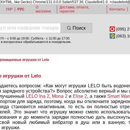
 (KHTML, like Gecko) Chrome/131.0.0.0 Safari/537.36; ClaudeBot/1.0; +claudebot
О
Доставка, оплата,
УКР
РУС
Контакты
магазине
гарантия
Поиск
(095) 2
(063) 1
т - c 9:00 до 19:00. Суббота - с 11:00 до 17:00.
 в воскресенье обрабатываются в понедельник.
роницаемые игрушки от Lelo
игрушки от Lelo
адаетесь вопросом: «Как могут игрушки LELO быть водоне
ля зарядного устройства?» Вопрос абсолютно верный и мы
 улучшенный
LELO Ina 2
,
Mona 2
и
Elise 2
, а также
Smart Wa
ортом для заряда, поэтому, когда вы отключаете зарядно
ряда становится неактивным, то есть он полностью отрез
елей. Это значит что игрушку можно смело использоват
зования и до момента зарядки полностью дать высохнут
 свой новый любимый вибратор в душ или в ванную, 
 игрушки.