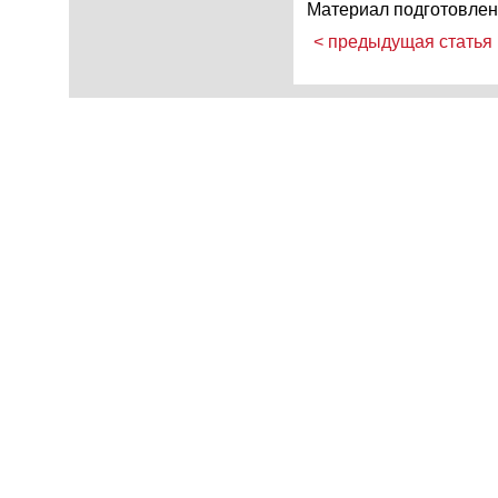
Материал подготовлен
< предыдущая статья
Последние статьи
ожет заменить лубрикант
Насадки для члена: как надевать, использов
образить ваши предварительные
Насадки для члена условно де
увственного массажа. Но перед
(внешне похожие на презерва
ей любимой жидкости для
головку). Насадки очень хоро
ли использовать ее как смазку.
чему облегают член и не спад
учить кандидоз или в лучшем
движений. Как надевать насад