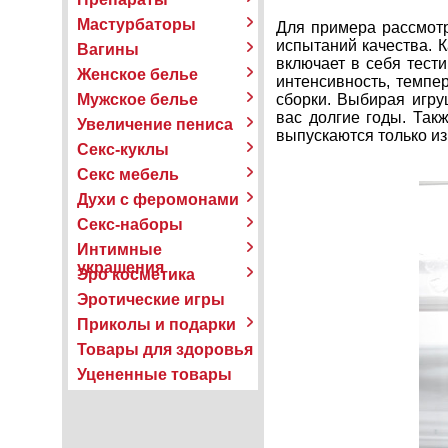
Мастурбаторы
Для примера рассмот
испытаний качества. 
Вагины
включает в себя тест
Женское белье
интенсивность, темпер
Мужское белье
сборки. Выбирая игру
вас долгие годы. Так
Увеличение пениса
выпускаются только и
Секс-куклы
Секс мебель
Духи с феромонами
Секс-наборы
Интимные
украшения
Эро косметика
Эротические игры
Приколы и подарки
Товары для здоровья
Уцененные товары