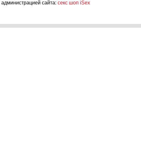
 администрацией сайта:
секс шоп iSex
ать и ухаживать за игрушкой
Как пользоваться анальными п
лятся на 2 вида: закрытые
Пробки идеальны 
тив) и открытые (обнажающие
в вашей интимной
шо растягиваются, благодаря
помогут в изучени
ают даже во время интенсивных
мастурбация или 
ку? Чтобы насадка легко
Анальные пробки 