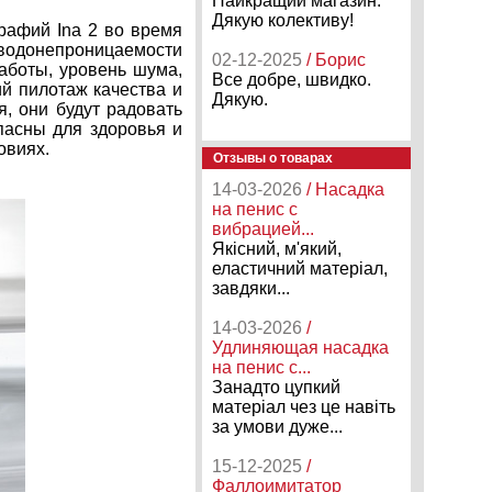
Найкращий магазин.
Дякую колективу!
рафий Ina 2 во время
е водонепроницаемости
02-12-2025
/ Борис
аботы, уровень шума,
Все добре, швидко.
ий пилотаж качества и
Дякую.
я, они будут радовать
опасны для здоровья и
овиях.
Отзывы о товарах
14-03-2026
/ Насадка
на пенис с
вибрацией...
Якісний, м'який,
еластичний матеріал,
завдяки...
14-03-2026
/
Удлиняющая насадка
на пенис с...
Занадто цупкий
матеріал чез це навіть
за умови дуже...
15-12-2025
/
Фаллоимитатор