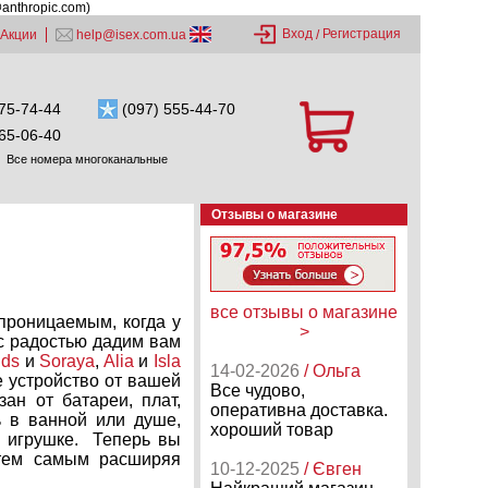
@anthropic.com)
Вход
Регистрация
Акции
help@isex.com.ua
/
75-74-44
(097) 555-44-70
65-06-40
Все номера многоканальные
Отзывы о магазине
все отзывы о магазине
проницаемым, когда у
>
 с радостью дадим вам
nds
и
Soraya
,
Alia
и
Isla
14-02-2026
/ Ольга
е устройство от вашей
Все чудово,
ан от батареи, плат,
оперативна доставка.
ь в ванной или душе,
хороший товар
ь игрушке. Теперь вы
тем самым расширяя
10-12-2025
/ Євген