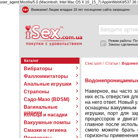
user_agent:Mozilla/5.0 (Macintosh; Intel Mac OS X 10_15_7) AppleWebKit/537.36
Внимание! Лицам младше 18 лет посещение сайта запрещено
Режим работы: Пн-П
Заказы сделанные
Каталог
Секс шоп
/
Статьи
/
Водонеп
Вибраторы
Фаллоимитаторы
Водонепроницаемые 
Анальные игрушки
Наверное, вы часто з
Страпоны
них есть отверстия д
Садо-Мазо (BDSM)
на него ответ. Новый
Вагинальные
оснащены вакуумным п
шарики
игрушки, порт для за
Кольца и насадки
процессоров и двигат
Вакуумные помпы
главное после исполь
смело можете брать
Смазки и гигиена
горизонты применения
Препараты