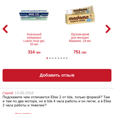
Анальный
Оргазм-крем
лубрикант
для женщин
Lubrix Anal gel,
Madame, 18 мл
50 мл
314
751
грн
грн
Добавить отзыв
13-06-2018
Сергей:
Подскажите чем отличается Elise 2 от Isla, только формой? Там
Вагинальные
Вагинальные
и там по два мотора, но в Isla 4 часа работы и он легче, а в Elise
шарики Lelo
шарики Lelo
Luna Beads
Luna Beads Mini
2 часа работы и тяжелее?
Наш ответ: