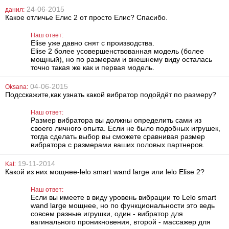
Rhino
Spandex Open
24-06-2015
данил:
Mouth Hood
Какое отличье Елис 2 от просто Елис? Спасибо.
765
1386
грн
грн
Наш ответ:
Elise уже давно снят с производства.
Elise 2 более усовершенствованная модель (более
мощный), но по размерам и внешнему виду осталась
точно такая же как и первая модель.
04-06-2015
Oksana:
Подсскажите,как узнать какой вибратор подойдёт по размеру?
Наш ответ:
Вибратор Lelo
Вагинальные
Размер вибратора вы должны определить сами из
Hula Beads
шарики Lelo
своего личного опыта. Если не было подобных игрушек,
Luna Beads Noir
тогда сделать выбор вы сможете сравнивая размер
вибратора с размерами ваших половых партнеров.
11169
1848
грн
грн
19-11-2014
Kat:
Какой из них мощнее-lelo smart wand large или lelo Elise 2?
Наш ответ:
Если вы имеете в виду уровень вибрации то Lelo smart
wand large мощнее, но по функциональности это ведь
совсем разные игрушки, один - вибратор для
вагинального проникновения, второй - массажер для