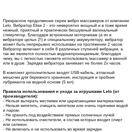
Прекрасное продолжение серии вибро массажеров от компании
Lelo. Вибратор Elise 2 - это невероятно мощный и в тоже время
нежный, приятный и практически бесшумный вагинальный
стимулятор. Благодаря встроенным моторчикам (а их в
вибраторе целых 2!) и специальному аккумулятору, вибратор
может быть непрерывно использован на протяжении 2 часов.
Вибратор включает в себя 8 различных ступеней вибрации, а
так же является полностью водонепроницаемым, благодаря
чему, вы с легкостью сможете использовать массажер в ванной
или в душе. Зарядка вибратора занимает не более 2х часов.
В комплект дополнительно входят USB-кабель, атласный
мешочек для бережного хранения, инструкция и пробник
лубриканта на водной основе (5 мл).
Правила использования и ухода за игрушками Lelo (от
производителя):
- Нельзя вытирать жесткими или царапающими материалами.
- Нельзя кипятить, очищать кипятком или очень горячими водой
и паром.
- Не хранить под воздействием прямых солнечных лучей.
- Не использовать очистители, в состав которых входит спирт
или силикон.
- Не включать и не использовать во время зарядки.