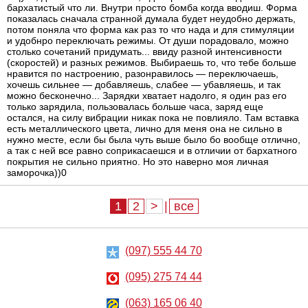
бархатистый что ли. Внутри просто бомба когда вводиш. Форма
показалась сначала странной думала будет неудобно держать,
потом поняла что форма как раз то что нада и для стимуляции
и удобнро переключать режимы. От души порадовало, можно
столько сочетаний придумать... ввиду разной интенсивности
(скоростей) и разных режимов. Выбираешь то, что тебе больше
нравится по настроению, разонравилось — переключаешь,
хочешь сильнее — добавляешь, слабее — убавляешь, и так
можно бесконечно... Зарядки хватает надолго, я один раз его
только зарядила, пользовалась больше часа, заряд еще
остался, на силу вибрации никак пока не повлияло. Там вставка
есть металлического цвета, лично для меня она не сильно в
нужно месте, если бы была чуть выше было бо вообще отлично,
а так с ней все равно соприкасаешся и в отличии от бархатного
покрытия не сильно приятно. Но это наверно моя личная
заморочка))0
1
2
>
|
все
(097) 555 44 70
(095) 275 74 44
(063) 165 06 40