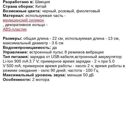
Разработано в:
Швеция
Страна сборки:
Китай
Возможные цвета
:
черный, розовый, фиолетовый
Материал
:
используемая часть -
медицинский силикон
, декоративное кольцо -
ABS-пластик
Размеры
:
общая длина - 22 см, используемая длина - 13 см,
максимальный диаметр - 3.6 см
Водонепроницаемость:
да
Управление:
встроенный пульт, 8 режимов вибрации
Тип питания:
зарядка от USB-кабеля,встроенный аккумулятор
Li-Ion 900 mA 3.7 V; примерное время зарядки - 2 ч при 5.0
V 500 mA; примерное время работы - около 2 ч; время работы в
режиме ожидания - окло 90 дней; частота - 100 Гц
Максимальный уровень звука:
меньше 50 дБ
Особенности:
2 мотора