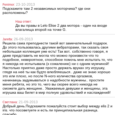
23-10-2013
Fenimor:
Подскажите там 2 независимых моторчика? где они
расположены?
Пудра по уходу
Вибратор Lelo
Наш ответ:
за секс-
Ida
Да вы правы в Lelo Elise 2 два мотора - один на входе
игрушками Vac-
влагалища второй на точке G.
U-Lock Powder
389
6058
грн
грн
26-09-2013
Jaretta:
Решила сама преподнести такой вот замечательный подарок.
До этого пользовалась другими вибраторами, так сказать своя
небольшая коллекция уже есть! Так вот.. собственно говоря, я
даже представить не могла что можно произвести что то
подобное, невероятное, способное помочь мне испытать то, что
я никогда не испытывала (к сожалению) ни с одним мужчиной!
Настолько приятно даже просто держать вруках эту игрушку,
глядя на неё ты как будто влюбляешься.. даже не знаю хорошо
это или плохо, но после N-ного количества оргазмов,
начинаешь задумываться о надобности мужчины.. простите
меня ребята, но это то, чего вы скорее всего никогда не
сможете дать женщине.. Уважаемые девушки и женщины, эта
игрушка ваш билет в мир полную удовольствий и наслаждений!
21-09-2013
Светлана:
Добрый день.Подскажите пожалуйста стоит выбор между elis 2 и
iris. что посоветуете и есть ли принципиальная разница.
спасибо