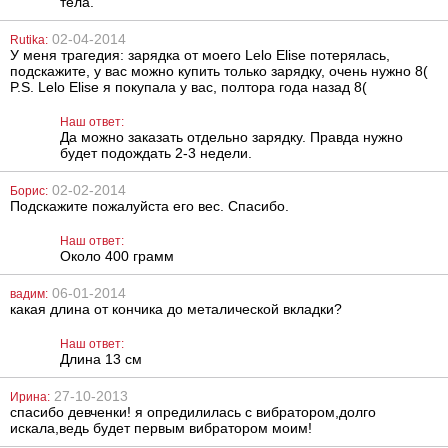
тела.
Цепочка на
Анальная
02-04-2014
Rutika:
соски Alligator
пробка Fun
У меня трагедия: зарядка от моего Lelo Elise потерялась,
Factory Bootie
подскажите, у вас можно купить только зарядку, очень нужно 8(
Small, 8 см
P.S. Lelo Elise я покупала у вас, полтора года назад 8(
773
799
грн
грн
Наш ответ:
Да можно заказать отдельно зарядку. Правда нужно
будет подождать 2-3 недели.
02-02-2014
Борис:
Подскажите пожалуйста его вес. Спасибо.
Наш ответ:
Около 400 грамм
Маска Mask I
Наручники Furry
06-01-2014
Jane
Fun Cuffs Black
вадим:
какая длина от кончика до металической вкладки?
Наш ответ:
1035
676
грн
грн
Длина 13 см
27-10-2013
Ирина:
спасибо девченки! я опредилилась с вибратором,долго
искала,ведь будет первым вибратором моим!