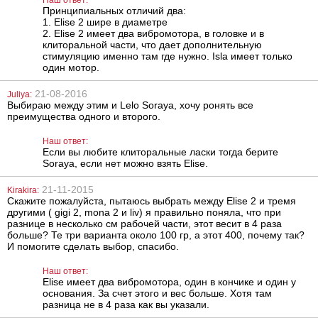
2186
2313
грн
грн
Принципиальных отличий два:
1. Elise 2 шире в диаметре
2. Elise 2 имеет два вибромотора, в головке и в
клиторальной части, что дает дополнительную
стимуляцию именно там где нужно. Isla имеет только
один мотор.
21-08-2016
Juliya:
Выбираю между этим и Lelo Soraya, хочу ронять все
преимущества одного и второго.
Увеличивающая
Реалистичный
насадка на член
фаллоимитатор,
Наш ответ:
Lidl Extra
Doc Johnson
Если вы любите клиторальные ласки тогда берите
Realistic Cock
Soraya, если нет можно взять Elise.
UR3 6 Inch 16 см
889
3763
грн
грн
21-11-2015
Kirakira:
Скажите пожалуйста, пытаюсь выбрать между Elise 2 и тремя
другими ( gigi 2, mona 2 и liv) я правильно поняла, что при
разнице в несколько см рабочей части, этот весит в 4 раза
больше? Те три варианта около 100 гр, а этот 400, почему так?
И помогите сделать выбор, спасибо.
Наш ответ:
Elise имеет два вибромотора, один в кончике и один у
основания. За счет этого и вес больше. Хотя там
разница не в 4 раза как вы указали.
Крем-
Маска Fetish
пролонгатор
Fantasy Series