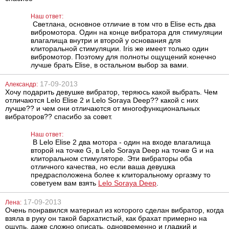
Наш ответ:
Светлана, основное отличие в том что в Elise есть два
вибромотора. Один на конце вибратора для стимуляции
влагалища внутри и второй у основания для
клиторальной стимуляции. Iris же имеет только один
вибромотор. Поэтому для полноты ощущений конечно
лучше брать Elise, в остальном выбор за вами.
17-09-2013
Александр:
Хочу подарить девушке вибратор, теряюсь какой выбрать. Чем
отличаются Lelo Elise 2 и Lelo Soraya Deep?? какой с них
лучше?? и чем они отличаются от многофункциональных
вибраторов?? спасибо за совет.
Наш ответ:
В Lelo Elise 2 два мотора - один на входе влагалища
второй на точке G, в Lelo Soraya Deep на точке G и на
клиторальном стимуляторе. Эти вибраторы оба
отличного качества, но если ваша девушка
предрасположена более к клиторальному оргазму то
советуем вам взять
Lelo Soraya Deep
.
17-09-2013
Лена:
Очень понравился материал из которого сделан вибратор, когда
взяла в руку он такой бархатистый, как брахат примерно на
ощупь, даже сложно описать, одновременно и гладкий и