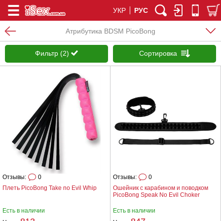
УКР
РУС
Атрибутика BDSM PicoBong
Фильтр (2)
Сортировка
Отзывы:
0
Отзывы:
0
Плеть PicoBong Take no Evil Whip
Ошейник с карабином и поводком
PicoBong Speak No Evil Choker
Есть в наличии
Есть в наличии