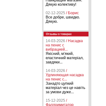
Найкращий магазин.
Дякую колективу!
02-12-2025
/ Борис
Все добре, швидко.
Дякую.
Отзывы о товарах
14-03-2026
/ Насадка
на пенис с
вибрацией...
Якісний, м'який,
еластичний матеріал,
завдяки...
14-03-2026
/
Удлиняющая насадка
на пенис с...
Занадто цупкий
матеріал чез це навіть
за умови дуже...
15-12-2025
/
Фаллоимитатор