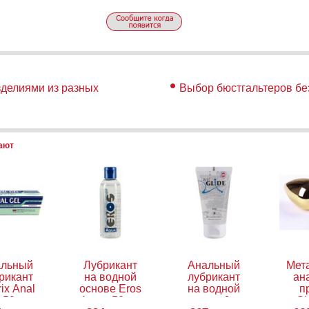
зделиями из разных
Выбор бюстгальтеров бе
пают
альный
Лубрикант
Анальный
Мет
рикант
на водной
лубрикант
ан
ix Anal
основе Eros
на водной
п
, 50 мл
Aqua, 50 мл
основе Just
Sl