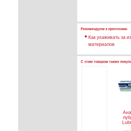
Рекомендуем к прочтению
Как ухаживать за и
материалов
С этим товаром также поку
септик
Анальная
Анальный
Ан
ля
пробка
стимулятор
луб
жного
Seven
Penis probe
Lubr
стного
Creations
EX clear
gel