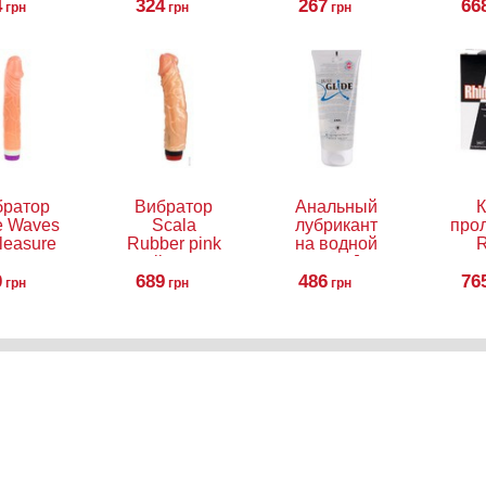
4
324
Glide Anal,
267
66
грн
грн
грн
50 мл
братор
Вибратор
Анальный
К
e Waves
Scala
лубрикант
про
leasure
Rubber pink
на водной
R
ntasy
vibrator
основе Just
0
Vibe
689
Glide Anal,
486
76
грн
грн
грн
200 мл