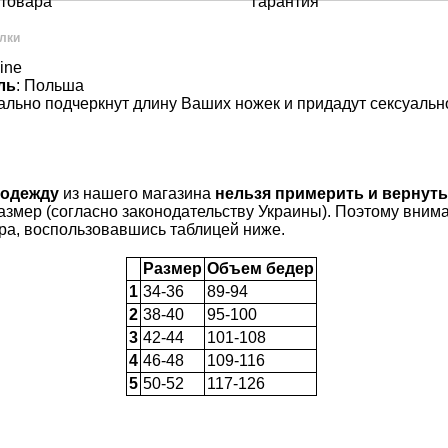
товара
гарантия
лки
Line
ль
: Польша
льно подчеркнут длину Ваших ножек и придадут сексуально
 одежду
из нашего магазина
нельзя примерить и вернут
азмер (согласно законодательству Украины). Поэтому внима
ра, воспользовавшись таблицей ниже.
Размер
Объем бедер
1
34-36
89-94
2
38-40
95-100
3
42-44
101-108
4
46-48
109-116
5
50-52
117-126