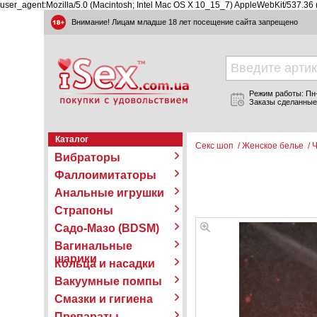
user_agent:Mozilla/5.0 (Macintosh; Intel Mac OS X 10_15_7) AppleWebKit/537.36
Внимание! Лицам младше 18 лет посещение сайта запрещено
Режим работы: Пн-П
Заказы сделанные
Каталог
Секс шоп
/
Женское белье
/
Ч
Вибраторы
Фаллоимитаторы
Анальные игрушки
Страпоны
Садо-Мазо (BDSM)
Вагинальные
шарики
Кольца и насадки
Вакуумные помпы
Смазки и гигиена
Препараты