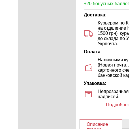
+20 бонусных баллов
Доставка:
Курьером по Ки
на отделение 
1500 грн), ку
до склада по У
Укрпочта.
Оплата:
Наличными кур
(Новая почта,
карточного сч
банковской кар
Упаковка:
Непрозрачная 
надписей.
Подробнее
Описание