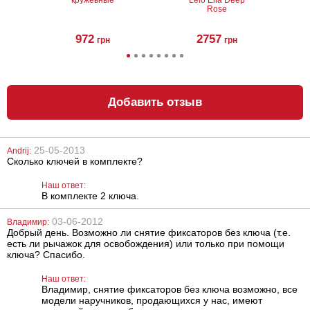
Rose
972
2757
грн
грн
Добавить отзыв
25-05-2013
Andrij:
Сколько ключей в комплекте?
Цепочка-
Анальный
ошейник SX
вибратор
Slimline
Наш ответ:
В комплекте 2 ключа.
1385
1020
грн
грн
03-06-2012
Владимир:
Добрый день. Возможно ли снятие фиксаторов без ключа (т.е.
есть ли рычажок для освобождения) или только при помощи
ключа? Спасибо.
Наш ответ:
Владимир, снятие фиксаторов без ключа возможно, все
модели наручников, продающихся у нас, имеют