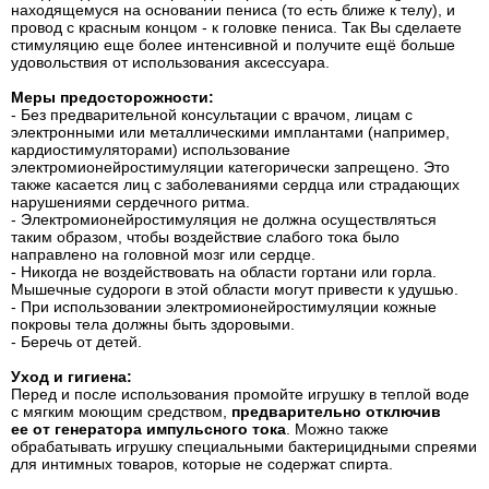
находящемуся на основании пениса (то есть ближе к телу), и
провод с красным концом - к головке пениса. Так Вы сделаете
стимуляцию еще более интенсивной и получите ещё больше
удовольствия от использования аксессуара.
Меры предосторожности:
- Без предварительной консультации с врачом, лицам с
электронными или металлическими имплантами (например,
кардиостимуляторами) использование
электромионейростимуляции категорически запрещено. Это
также касается лиц с заболеваниями сердца или страдающих
нарушениями сердечного ритма.
- Электромионейростимуляция не должна осуществляться
таким образом, чтобы воздействие слабого тока было
направлено на головной мозг или сердце.
- Никогда не воздействовать на области гортани или горла.
Мышечные судороги в этой области могут привести к удушью.
- При использовании электромионейростимуляции кожные
покровы тела должны быть здоровыми.
- Беречь от детей.
Уход и гигиена:
Перед и после использования промойте игрушку в теплой воде
с мягким моющим средством,
предварительно отключив
ее от генератора импульсного тока
. Можно также
обрабатывать игрушку специальными бактерицидными спреями
для интимных товаров, которые не содержат спирта.