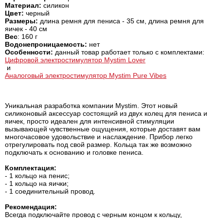
Материал
:
силикон
Цвет:
черный
Размеры:
длина ремня для пениса - 35 см, длина ремня для
яичек - 40 см
Вес
: 160 г
Водонепроницаемость:
нет
Особенности:
данный товар работает только с комплектами:
Цифровой электростимулятор Mystim Lover
и
Аналоговый электростимулятор Mystim Pure Vibes
Уникальная разработка компании Mystim. Этот новый
силиконовый аксессуар состоящий из двух колец для пениса и
яичек, просто идеален для интенсивной стимуляции
вызывающей чувственные ощущения, которые доставят вам
многочасовое удовольствие и наслаждение. Прибор легко
отрегулировать под свой размер. Кольца так же возможно
подключать к основанию и головке пениса.
Комплектация:
- 1 кольцо на пенис;
- 1 кольцо на яички;
- 1 соединительный провод.
Рекомендация:
Всегда подключайте провод с черным концом к кольцу,