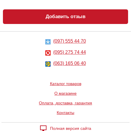
Добавить отзыв
Аксессуар для
Упряжка с
электростимуляции
кляпом
пениса и
мошонки
Charming Chuck
1662
2755
грн
грн
(097) 555 44 70
(095) 275 74 44
(063) 165 06 40
Каталог товаров
Чулки Latex
Биполярный
О магазине
Strumpfe
электростимулятор
простаты
Оплата, доставка, гарантия
Mystim Flexing
Flavio Electrosex
1573
3083
Контакты
грн
грн
Полная версия сайта