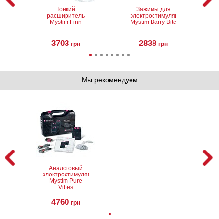
Тонкий
Зажимы для
расширитель
электростимуляции
Mystim Finn
Mystim Barry Bite
3703
2838
грн
грн
Мы рекомендуем
Перчатки Mystim
Аналоговый
Magic Gloves
электростимулятор
Mystim Pure
Vibes
3274
4760
грн
грн
Аналоговый
электростимулятор
Mystim Pure
Vibes
4760
грн