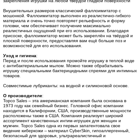
закрепления игрушки на любой твердой гладкой поверхности
Внушительных размеров классический фаллоимитатор с
мошонкой. Фаллоимитатор выполнен из реалистично-гибкого
материала и очень точно повторяет рельефность и форму
головки, чем обеспечивает получение максимально
реалистичных ощущений при его использовании. Благодаря
присоске, фаллоимитатор может быть закреплён на твёрдой и
плоской поверхности, предоставляя вам ещё больше поз и
возможностей для его использования.
Уход и гигиена
:
Перед и после использования промойте игрушку в теплой воде
с антибактериальным мылом. Можно также обрабатывать
игрушку специальными бактерицидными спреями для интимных
товаров.
Совместимые лубриканты: на водной и силиконовой основе.
О производителе
:
Topco Sales – эта американская компания была основана в
1973 году как семейный бизнес. Головной офис компании
находится в Калифорнии, США, производственные мощности
расположены также в США. Компания реализует широкий
ассортимент качественных интим-игрушек для женщин и
мужчин. Topco Sales одна из первых запатентовала свое
видение киберкожи – материал CyberSkin, гипоаллергенный,
безопасный для здоровья, ультрареалистичный и