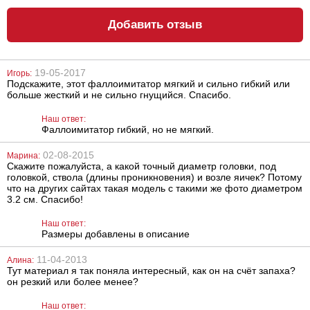
Добавить отзыв
19-05-2017
Игорь:
Подскажите, этот фаллоимитатор мягкий и сильно гибкий или
Фаллос
Анальный
больше жесткий и не сильно гнущийся. Спасибо.
You2Toys Black
лубрикант
& White
Lubrix Anal gel,
50 мл
Наш ответ:
Фаллоимитатор гибкий, но не мягкий.
888
314
грн
грн
02-08-2015
Марина:
Скажите пожалуйста, а какой точный диаметр головки, под
головкой, ствола (длины проникновения) и возле яичек? Потому
что на других сайтах такая модель с такими же фото диаметром
3.2 см. Спасибо!
Наш ответ:
Размеры добавлены в описание
Лубрикант на
Анальный
11-04-2013
Алина:
водной основе
лубрикант на
Тут материал я так поняла интересный, как он на счёт запаха?
Eros Aqua, 50 мл
водной основе
он резкий или более менее?
Just Glide Anal,
50 мл
324
267
Наш ответ:
грн
грн