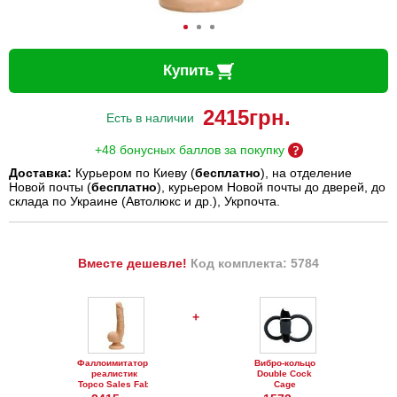
Купить
2415
грн.
Есть в наличии
+48 бонусных баллов за покупку
Доставка:
Курьером по Киеву (
бесплатно
), на отделение
Новой почты (
бесплатно
), курьером Новой почты до дверей, до
склада по Украине (Автолюкс и др.), Укрпочта.
Вместе дешевле!
Код комплекта: 5784
+
Фаллоимитатор-
Вибро-кольцо
реалистик
Double Cock
Topco Sales Fab
Cage
Cock