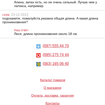
Алина, запах есть, но не очень сильный. Лучше чем у
латекса, например.
23-12-2012
Lesia:
подскажите, пожалуйста,указана общая длина. А какая длина
проникновения?
Наш ответ:
Леся, длина проникновения около 18 см.
Металлическая
Вибратор Baile
анальная
Waves Of
(097) 555 44 70
пробка Slash, S
Pleasure Fantasy
Vibe
(095) 275 74 44
668
390
грн
грн
(063) 165 06 40
Каталог товаров
О магазине
Оплата, доставка, гарантия
Вибратор Scala
Анальный
Rubber pink
лубрикант на
Контакты
vibrator
водной основе