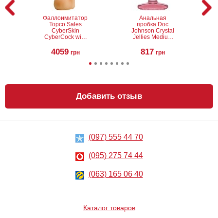
Фаллоимитатор
Анальная
Topco Sales
пробка Doc
CyberSkin
Johnson Crystal
CyberCock with
Jellies Medium
Balls Slimline
buttplug
4059
817
грн
грн
Добавить отзыв
(097) 555 44 70
Анальная
Анальный
пробка Seven
стимулятор
Creations
Penis probe EX
(095) 275 74 44
Smoothy prober
clear blue
clear lavender
488
432
грн
(063) 165 06 40
грн
Каталог товаров