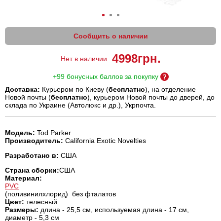
Сообщить о наличии
4998
грн.
Нет в наличии
+99 бонусных баллов за покупку
Доставка:
Курьером по Киеву (
бесплатно
), на отделение
Новой почты (
бесплатно
), курьером Новой почты до дверей, до
склада по Украине (Автолюкс и др.), Укрпочта.
Модель:
Tod Parker
Производитель:
California Exotic Novelties
Разработано в:
США
Страна сборки:
США
Материал:
PVC
(поливинилхлорид) без фталатов
Цвет:
телесный
Размеры:
длина - 25,5 см, используемая длина - 17 см,
диаметр - 5,3 см