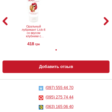
Анальный
Лубрикант на
лубрикант
водной основе
Lubrix Anal gel,
Eros Aqua, 50 мл
50 мл
314
324
грн
грн
Оральный
лубрикант Lick-It
со вкусом
клубники с
шампанским, 50
мл
418
грн
Добавить отзыв
Анальный
Вибратор Baile
лубрикант на
Waves Of
водной основе
Pleasure Fantasy
Just Glide Anal,
Vibe
50 мл
267
390
грн
грн
(097) 555 44 70
(095) 275 74 44
(063) 165 06 40