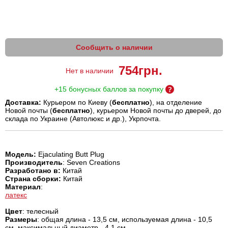
Сообщить о наличии
754
грн.
Нет в наличии
+15 бонусных баллов за покупку
Доставка:
Курьером по Киеву (
бесплатно
), на отделение
Новой почты (
бесплатно
), курьером Новой почты до дверей, до
склада по Украине (Автолюкс и др.), Укрпочта.
Модель:
Ejaculating Butt Plug
Производитель
: Seven Creations
Разработано в:
Китай
Страна сборки:
Китай
Материал
:
латекс
Цвет
: телесный
Размеры
: общая длина - 13,5 см, используемая длина - 10,5
см, максимальный диаметр - 4,1 см