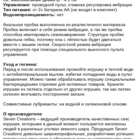
Управление:
проводной пульт, плавная регулировка вибрации
Тип питания:
от 2х батареек АА (не входят в комплект)
Водонепроницаемость:
нет
Анальная пробка выполненна из реалистичного материала.
Пробка включает в себя режим вибрации, а так же пробка
способна имитировать семяизвержение. Структура пробки
довольна гибка, поэтому она с лёгкостью будет двигаться
вместе с вашим телом. Скоростной режим вибрации
регулируется при помощи специального выносного пульта
управления.
Уход и гигиена:
Перед и после использования промойте игрушку в теплой воде
с антибактериальным мылом, избегая попадания воды в пульт
управления. Можно также обрабатывать игрушку специальными
бактерицидными спреями для интимных товаров. Храните
игрушки из латекса отдельно от других игрушек, так как латекс
склонен впитывать посторонние запахи.
Совместимые лубриканты: на водной и силиконовой основе.
О
производителе
:
Seven Creations – ведущий производитель качественных секс
игрушек, которыми в данный момент пользуются миллионы
людей в различных уголках земного шара. Продукция Seven
Creations довольно широкопрофильная, разработчики успешно
воплощают свои идеи в абсолютно разных направлениях секс