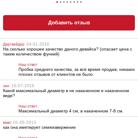
Добавить отзыв
04-01-2016
Дартвейдер:
На сколько хорошее качество даного девайса? (опасает цена с
Двухсторонний
Анальный
таким количеством функий)
фаллоимитатор
лубрикант
Seven Creations
Lubrix Anal gel,
Double Mini
50 мл
Наш ответ:
Dong Twin Head
Пробка среднего качества, за всё время продаж, никаких
Lavender
756
314
грн
грн
плохих отзывов от клиентов не было.
15-07-2015
энн:
Какой максимальный диаметр в не накаченном и накаченном
виде?
Наш ответ:
Максимальный диаметр 4 см, в накаченном 7-8 см.
01-05-2013
макс:
Лубрикант на
Анальный
как она иметирует семяизвержение
водной основе
лубрикант на
Eros Aqua, 50 мл
водной основе
Наш ответ:
Just Glide Anal,