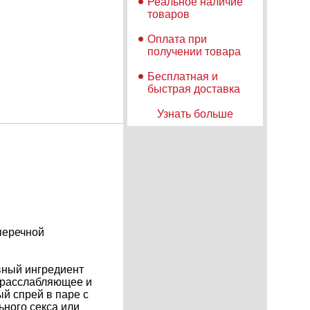
Реальное наличие
товаров
Оплата при
получении товара
Бесплатная и
быстрая доставка
Узнать больше
 перечной
вный ингредиент
т расслабляющее и
й спрей в паре с
ного секса или