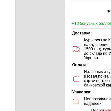
Це
+18 бонусных баллов
Доставка:
Курьером по Ки
на отделение 
1500 грн), ку
до склада по У
Укрпочта.
Оплата:
Наличными кур
(Новая почта,
карточного сч
банковской кар
Упаковка:
Непрозрачная 
надписей.
Подробнее