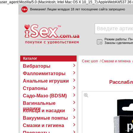
user_agent:Mozilla/5.0 (Macintosh; Intel Mac OS X 10_15_7) AppleWebKit/537.36
Внимание! Лицам младше 18 лет посещение сайта запрещено
Режим работы: Пн-П
Заказы сделанные
Каталог
Секс шоп
/
Смазки и гигиена
Вибраторы
Фаллоимитаторы
Анальные игрушки
Расслабл
Страпоны
Садо-Мазо (BDSM)
Вагинальные
шарики
Кольца и насадки
Вакуумные помпы
Смазки и гигиена
Препараты