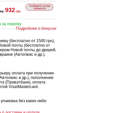
932
на:
грн
 за покупку
Подробнее о бонусах
еву (бесплатно от 1500 грн),
Новой почты (бесплатно от
рьером Новой почты до дверей,
краине (Автолюкс и др.),
ьеру, оплата при получении
 Автолюкс и др.), пополнение
ета (Приватбанк), оплата
той Visa\Mastercard.
упаковка без каких-либо
 о доставке и оплате