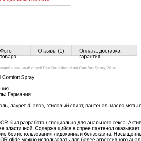
Фото
Отзывы (1)
Оплата, доставка,
товара
гарантия
щий анальный спрей Pjur Backdoor Anal Comfort Spray, 20 мл
l Comfort Spray
ния
ль:
Германия
ль, лаурет-4, алоэ, этиловый спирт, пантенол, масло мяты
OR был разработан специально для анального секса. Акти
лее эластичной. Содержащийся в спрее пантенол оказывае
ие без использования лидокаина и бензокаина. Насыщенны
R glide можно использовать для более агрессивного аналь