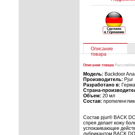
Описание
товара
Описание товара
Расслабляю
Модель:
Backdoor Ana
Производитель:
Pjur
Разработано в:
Герма
Страна-производите
Объем:
20 мл
Состав:
пропиленглико
Состав pjur® BACK DO
спрея делает кожу бо
успокаивающее действ
лубрикантом BACK DOO