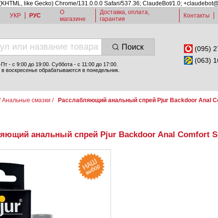
 (KHTML, like Gecko) Chrome/131.0.0.0 Safari/537.36; ClaudeBot/1.0; +claudebot
О
Доставка, оплата,
УКР
РУС
Контакты
магазине
гарантия
Поиск
(095) 2
(063) 1
т - c 9:00 до 19:00. Суббота - с 11:00 до 17:00.
 в воскресенье обрабатываются в понедельник.
/
Анальные смазки
/
Расслабляющий анальный спрей Pjur Backdoor Anal Co
яющий анальный спрей Pjur Backdoor Anal Comfort Sp