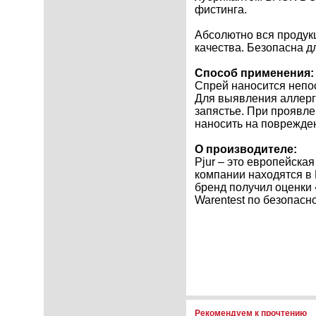
фистинга.
Абсолютно вся продук
качества. Безопасна д
Способ применения:
Спрей наносится непос
Для выявления аллерг
запястье. При проявле
наносить на поврежден
О производителе:
Pjur – это европейск
компании находятся в 
бренд получил оценки 
Warentest по безопасн
Рекомендуем к прочтению