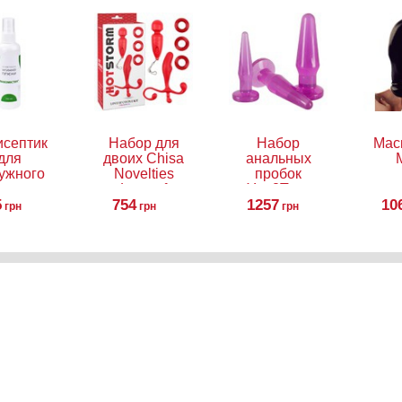
исептик
Набор для
Набор
Мас
для
двоих Chisa
анальных
ужного
Novelties
пробок
естного
Love of
You2Toys
менения
5
Couple Kit
754
1257
Anal
10
грн
грн
грн
комистин
Training Set
0,1%
одный
створ
мистина)
спрее,
00 мл