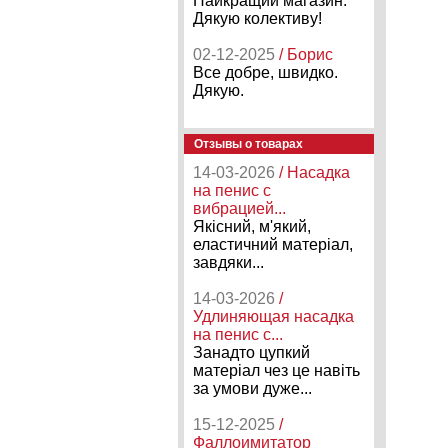
Найкращий магазин.
Дякую колективу!
02-12-2025
/ Борис
Все добре, швидко.
Дякую.
Отзывы о товарах
14-03-2026
/ Насадка
на пенис с
вибрацией...
Якісний, м'який,
еластичний матеріал,
завдяки...
14-03-2026
/
Удлиняющая насадка
на пенис с...
Занадто цупкий
матеріал чез це навіть
за умови дуже...
15-12-2025
/
Фаллоимитатор