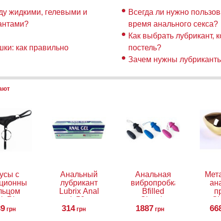
ду жидкими, гелевыми и
Всегда ли нужно пользов
антами?
время анального секса?
Как выбрать лубрикант, 
шки: как правильно
постель?
Зачем нужны лубрикант
пают
усы с
Анальный
Анальная
Мет
кционным
лубрикант
вибропробка
ан
льцом
Lubrix Anal
Bfilled
п
k Ring
gel, 50 мл
Classic
Sl
 String
39
314
Unleashed
1887
66
грн
грн
грн