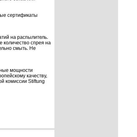
мые сертификаты
атий на распылитель.
е количество спрея на
ельно смыть. Не
нные мощности
ропейскому качеству,
й комиссии Stiftung