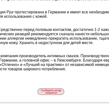
ция Pjur протестирована в Германии и имеет все необходи
ля использования с кожей.
редственно перед половым контактом, достаточно 1-2 наж
ических реакций рекомендуется сначала нанести небольшо
нии аллергии немедленно прекратить использование, тщат
ную кожу. Хранить в недоступном для детей месте.
ая компания-производитель интимных смазок. Производстве
Германии, а головной офис – в Люксембурге. Благодаря ев
«Отлично» и «Лучший на практике» от независимой немецко
ости товаров широкого потребления.