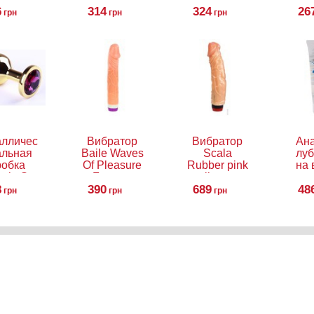
6
314
324
Gli
26
грн
грн
грн
5
аллическая
Вибратор
Вибратор
Ан
альная
Baile Waves
Scala
луб
робка
Of Pleasure
Rubber pink
на 
ash, S
Fantasy
vibrator
осн
8
390
Vibe
689
Gli
48
грн
грн
грн
2