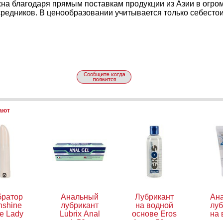
на благодаря прямым поставкам продукции из Азии в огро
средников. В ценообразовании учитывается только себесто
пают
братор
Анальный
Лубрикант
Ан
nshine
лубрикант
на водной
луб
e Lady
Lubrix Anal
основе Eros
на 
inger
gel, 50 мл
Aqua, 50 мл
осн