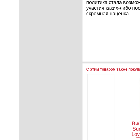
политика стала возмож
участия каких-либо по
скромная наценка.
С этим товаром также поку
истичный
Антисептик
Анальная
Ви
оимитатор
для
пробка
Su
2Toys
наружного
Seven
Lov
ld of
и местного
Creations
F