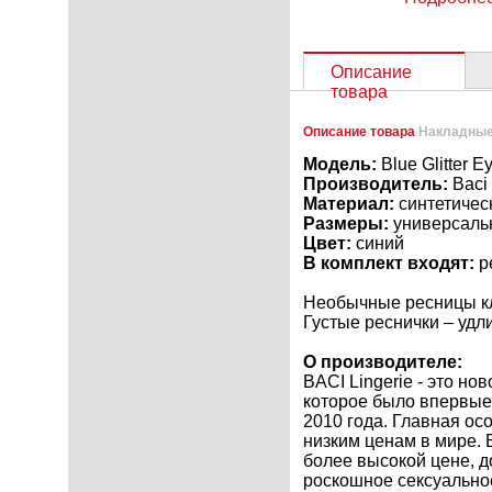
Описание
товара
Описание товара
Накладные 
Модель:
Blue Glitter E
Производитель:
Baci
Материал:
синтетичес
Размеры:
универсаль
Цвет:
синий
В комплект входят:
р
Необычные ресницы к
Густые реснички – уд
О производителе:
BACI Lingerie - это н
которое было впервые
2010 года. Главная ос
низким ценам в мире.
более высокой цене, 
роскошное сексуальное