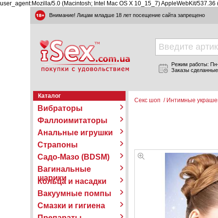
user_agent:Mozilla/5.0 (Macintosh; Intel Mac OS X 10_15_7) AppleWebKit/537.36
Внимание! Лицам младше 18 лет посещение сайта запрещено
Режим работы: Пн-П
Заказы сделанные
Каталог
Секс шоп
/
Интимные украше
Вибраторы
Фаллоимитаторы
Анальные игрушки
Страпоны
Садо-Мазо (BDSM)
Вагинальные
шарики
Кольца и насадки
Вакуумные помпы
Смазки и гигиена
Препараты