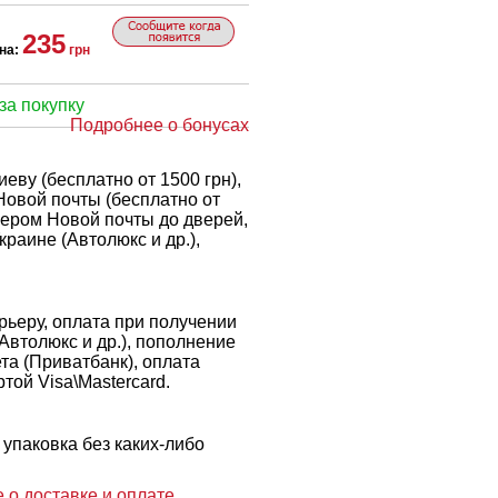
235
на:
грн
за покупку
Подробнее о бонусах
еву (бесплатно от 1500 грн),
Новой почты (бесплатно от
рьером Новой почты до дверей,
краине (Автолюкс и др.),
ьеру, оплата при получении
 Автолюкс и др.), пополнение
ета (Приватбанк), оплата
той Visa\Mastercard.
упаковка без каких-либо
 о доставке и оплате