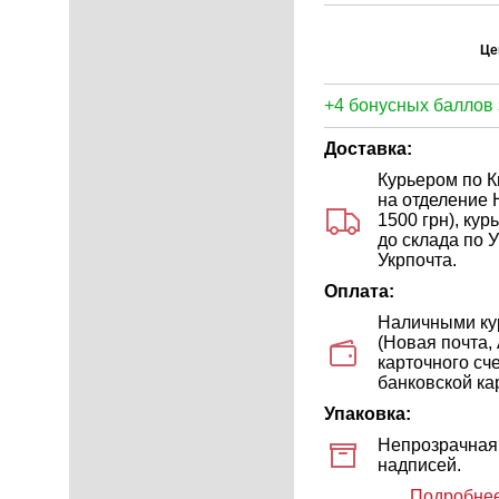
Це
+4 бонусных баллов 
Доставка:
Курьером по Ки
на отделение 
1500 грн), ку
до склада по У
Укрпочта.
Оплата:
Наличными кур
(Новая почта,
карточного сч
банковской кар
Упаковка:
Непрозрачная 
надписей.
Подробнее