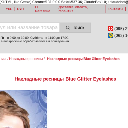
 (KHTML, like Gecko) Chrome/131.0.0.0 Safari/537.36; ClaudeBot/1.0; +claudebot
О
Доставка, оплата,
УКР
РУС
Контакты
магазине
гарантия
Поиск
(095) 2
(063) 1
т - c 9:00 до 19:00. Суббота - с 11:00 до 17:00.
 в воскресенье обрабатываются в понедельник.
ния
/
Накладные ресницы
/
Накладные ресницы Blue Glitter Eyelashes
Накладные ресницы Blue Glitter Eyelashes