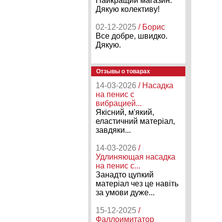
Найкращий магазин.
Дякую колективу!
02-12-2025
/ Борис
Все добре, швидко.
Дякую.
Отзывы о товарах
14-03-2026
/ Насадка
на пенис с
вибрацией...
Якісний, м'який,
еластичний матеріал,
завдяки...
14-03-2026
/
Удлиняющая насадка
на пенис с...
Занадто цупкий
матеріал чез це навіть
за умови дуже...
15-12-2025
/
Фаллоимитатор