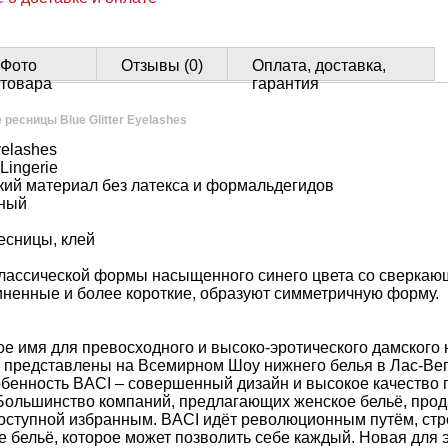
Фото
Отзывы (0)
Оплата, доставка,
товара
гарантия
ресницы Blue Glitter Eyelashes
yelashes
 Lingerie
кий материал без латекса и формальдегидов
ный
есницы, клей
лассической формы насыщенного синего цвета со сверка
линенные и более короткие, образуют симметричную форму.
овое имя для превосходного и высоко-эротического дамского 
 представлены на Всемирном Шоу нижнего белья в Лас-Ве
обенность BACI – совершенный дизайн и высокое качество
 Большинство компаний, предлагающих женское бельё, прод
доступной избранным. BACI идёт революционным путём, ст
 бельё, которое может позволить себе каждый. Новая для 