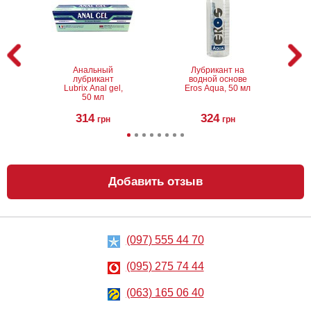
Анальный
Лубрикант на
лубрикант
водной основе
Lubrix Anal gel,
Eros Aqua, 50 мл
50 мл
314
324
грн
грн
Добавить отзыв
(097) 555 44 70
Анальный
Металлическая
лубрикант на
анальная
водной основе
пробка Slash, S
(095) 275 74 44
Just Glide Anal,
50 мл
267
668
грн
(063) 165 06 40
грн