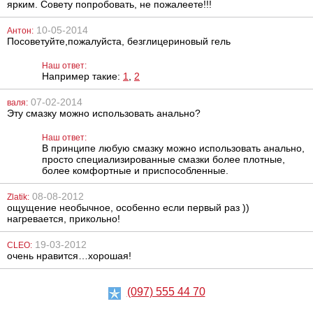
ярким. Совету попробовать, не пожалеете!!!
10-05-2014
Антон:
Посоветуйте,пожалуйста, безглицериновый гель
Наш ответ:
Например такие:
1
,
2
Увеличивающая
Антисептик для
насадка на член
наружного и
07-02-2014
валя:
Lidl Extra
местного
Эту смазку можно использовать анально?
применения
Линкомистин
(0,1% водный
889
295
грн
грн
Наш ответ:
раствор
В принципе любую смазку можно использовать анально,
мирамистина) в
просто специализированные смазки более плотные,
спрее, 100 мл
более комфортные и приспособленные.
08-08-2012
Zlatik:
ощущение необычное, особенно если первый раз ))
нагревается, прикольно!
19-03-2012
CLEO:
очень нравится…хорошая!
Вибратор NMC
Вибратор для
Duo Density с
пары We-Vibe
ярко
Chorus
выраженным
(097) 555 44 70
рельефом
1872
9108
грн
грн