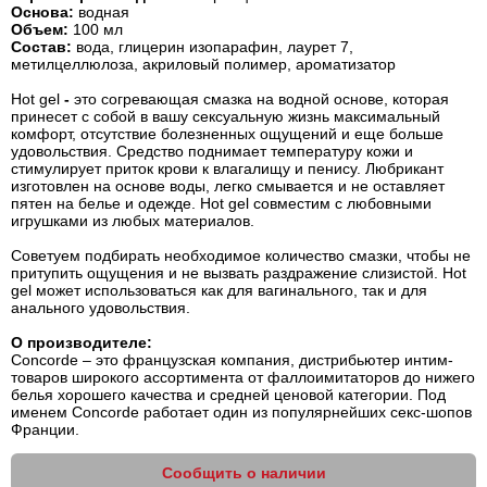
Основа
:
водная
Объем
:
100 мл
Состав:
вода, глицерин изопарафин, лаурет 7,
метилцеллюлоза, акриловый полимер, ароматизатор
Hot gel
-
это согревающая смазка на водной основе, которая
принесет с собой в вашу сексуальную жизнь максимальный
комфорт, отсутствие болезненных ощущений и еще больше
удовольствия. Средство поднимает температуру кожи и
стимулирует приток крови к влагалищу и пенису. Любрикант
изготовлен на основе воды, легко смывается и не оставляет
пятен на белье и одежде. Hot gel совместим с любовными
игрушками из любых материалов.
Советуем подбирать необходимое количество смазки, чтобы не
притупить ощущения и не вызвать раздражение слизистой. Hot
gel может использоваться как для вагинального, так и для
анального удовольствия.
О производителе:
Concorde – это французская компания, дистрибьютер интим-
товаров широкого ассортимента от фаллоимитаторов до нижего
белья хорошего качества и средней ценовой категории. Под
именем Concorde работает один из популярнейших секс-шопов
Франции.
Сообщить о наличии