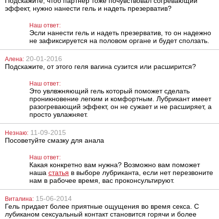
Подскажите, чтоб партнер тоже почувствовал согревающий
эффект, нужно нанести гель и надеть презерватив?
Наш ответ:
Эсли нанести гель и надеть презерватив, то он надежно
Анальная
TENGA Ultra
не зафиксируется на половом органе и будет сползать.
пробка Seven
Size Edition Soft
Creations
Tube Onacup
Smoothy prober
20-01-2016
Алена:
clear lavender
Подскажите, от этого геля вагина сузится или расширится?
488
1067
грн
грн
Наш ответ:
Это увлвжняющий гель который поможет сделать
проникновение легким и комфортным. Лубрикант имеет
разогревающий эффект, он не сужает и не расширяет, а
просто увлажняет.
11-09-2015
Незнаю:
Посоветуйте смазку для анала
Наш ответ:
Трусики
Кольцо с
Какая конкретно вам нужна? Возможно вам поможет
«Жемчуг»
шариками
Robotic
наша
статья
в выборе лубриканта, если нет перезвоните
нам в рабочее время, вас проконсультируют.
751
387
грн
грн
15-06-2014
Виталина:
Гель придает более приятные ощущения во время секса. С
лубиканом сексуальный контакт становится горячи и более