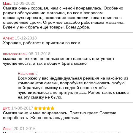
12-09-2020
Макс:
Смазка очень хорошая, нам с женой понравилась. Особенно
Металлическая
Фаллоимитатор
радует обслуживание магазина, по всем вопросам
анальная
с имитацией
пробка Slash, S
семяизвержения
проконсультировать, пожелание исполнили, товар пришло в
Doc Johnson
оговорённые сроки. Огромное спасибо работникам магазина.
Squirting
Будем у них брать ещё товары. Всем добра.
Realistic Cock,
668
3329
грн
грн
17 см
15-12-2018
Алекс:
Хорошая, работает и приятная во всем
08-01-2018
пользователь:
смазка не плохая. но нельзя много наносить притупляет
чувственность. а так в общем брать можно
Наш ответ:
Возможно у вас индивидуальная реакция на какой-то из
Вибратор Lelo
Вагинальные
компонентов смазки, попробуйте использовать любую
Elise 2
шарики Lelo
нейтральную смазку на водной основе чтобы
Luna Beads Noir
чувствительность не притуплялась. Ранее таких отзывов
на эту смазку не было.
8911
1848
грн
грн
14-08-2017
Дит:
Смазка жене и мне понравилась. Приятно греет. Советую
попробовать. Жена осталась довольна.
20-01-2016
Лена: