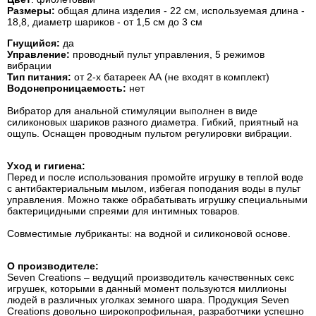
Размеры:
общая длина изделия - 22 см, используемая длина -
18,8, диаметр шариков - от 1,5 см до 3 см
Гнущийся:
да
Управление:
проводный пульт управления, 5 режимов
вибрации
Тип питания:
от 2-х батареек АА (не входят в комплект)
Водонепроницаемость:
нет
Вибратор для анальной стимуляции выполнен в виде
силиконовых шариков разного диаметра. Гибкий, приятный на
ощупь. Оснащен проводным пультом регулировки вибрации.
Уход и гигиена:
Перед и после использования промойте игрушку в теплой воде
с антибактериальным мылом, избегая поподания воды в пульт
управления. Можно также обрабатывать игрушку специальными
бактерицидными спреями для интимных товаров.
Совместимые лубриканты: на водной и силиконовой основе.
О производителе:
Seven Creations – ведущий производитель качественных секс
игрушек, которыми в данный момент пользуются миллионы
людей в различных уголках земного шара. Продукция Seven
Creations довольно широкопрофильная, разработчики успешно