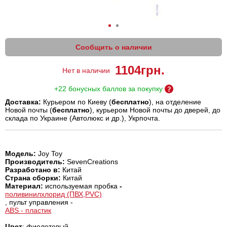
Сообщить о наличии
1104
грн.
Нет в наличии
+22 бонусных баллов за покупку
Доставка:
Курьером по Киеву (
бесплатно
), на отделение
Новой почты (
бесплатно
), курьером Новой почты до дверей, до
склада по Украине (Автолюкс и др.), Укрпочта.
Модель:
Joy Toy
Производитель:
SevenCreations
Разработано в:
Китай
Страна сборки:
Китай
Материал:
используемая пробка
-
поливинилхлорид (ПВХ,PVC)
, пульт управления -
ABS - пластик
Цвет
: фиолетовый