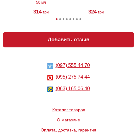
50 мл
314
324
грн
грн
Добавить отзыв
(097) 555 44 70
Анальный
Металлическая
лубрикант на
анальная
водной основе
пробка Slash, S
(095) 275 74 44
Just Glide Anal,
50 мл
267
668
грн
(063) 165 06 40
грн
Каталог товаров
О магазине
Оплата, доставка, гарантия