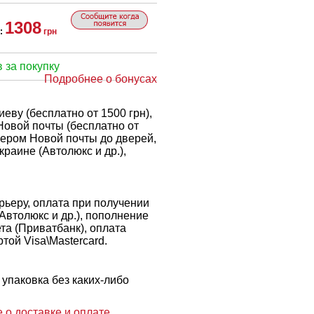
1308
:
грн
 за покупку
Подробнее о бонусах
еву (бесплатно от 1500 грн),
Новой почты (бесплатно от
рьером Новой почты до дверей,
краине (Автолюкс и др.),
ьеру, оплата при получении
 Автолюкс и др.), пополнение
ета (Приватбанк), оплата
той Visa\Mastercard.
упаковка без каких-либо
 о доставке и оплате