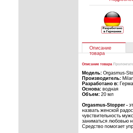
Описание
товара
Описание товара
Пролонгато
Модель:
Orgasmus-Sto
Производитель:
Mila
Разработано в:
Герм
Основа:
водная
Объем:
20 мл
Orgasmus-Stopper -
эт
назвать женской радос
чувствительность мужс
заниматься любовью н
Средство помогает упр