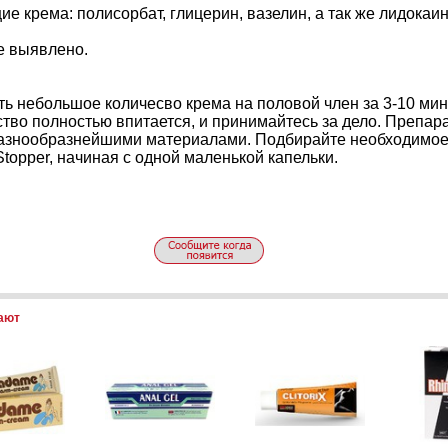
 крема: полисорбат, глицерин, вазелин, а так же лидокаин
е выявлено.
ь небольшое количесво крема на половой член за 3-10 мин 
ство полностью впитается, и принимайтесь за дело. Препар
разнообразнейшими материалами. Подбирайте необходимое
topper, начиная с одной маленькой капельки.
пают