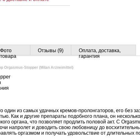
Фото
Отзывы (9)
Оплата, доставка,
товара
гарантия
р Orgasmus-Stopper (Milan Arzneimittel)
pper
n
ания
о один из самых удачных кремов-пролонгаторов, его без з
тью. Как и другие препараты подобного плана, он нескольк
кого органа, что позволяет продлить половой акт. С Orgasm
очи напролет и доводить свою любовницу до восхитительн
авлять оргазмом и получать удовольствие от длительных п