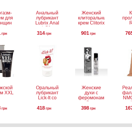
газм-
Анальный
Женский
К
ем для
лубрикант
клиторальный
про
нщин
Lubrix Anal
крем Clitorix
R
ame, 18
gel, 50 мл
1
мл
314
901
76
грн
грн
грн
жской
Оральный
Женские
Реа
ем XXL
лубрикант
духи с
фал
Lick-It со
феромонами
NMC
вкусом
Pure
3
клубники с
418
398
Instinct, 5
16
грн
грн
грн
шампанским,
мл
50 мл