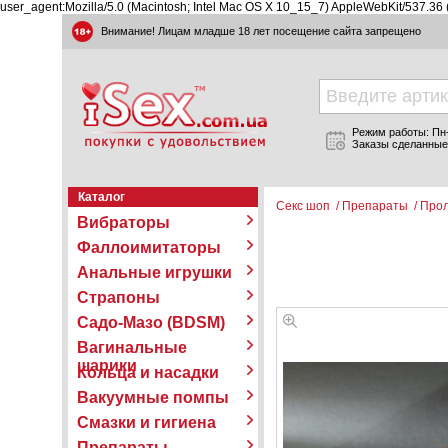
user_agent:Mozilla/5.0 (Macintosh; Intel Mac OS X 10_15_7) AppleWebKit/537.36
Внимание! Лицам младше 18 лет посещение сайта запрещено
Режим работы: Пн-П
Заказы сделанные
Каталог
Секс шоп
/
Препараты
/
Прол
Вибраторы
Фаллоимитаторы
Анальные игрушки
Страпоны
Садо-Мазо (BDSM)
Вагинальные
шарики
Кольца и насадки
Вакуумные помпы
Смазки и гигиена
Препараты