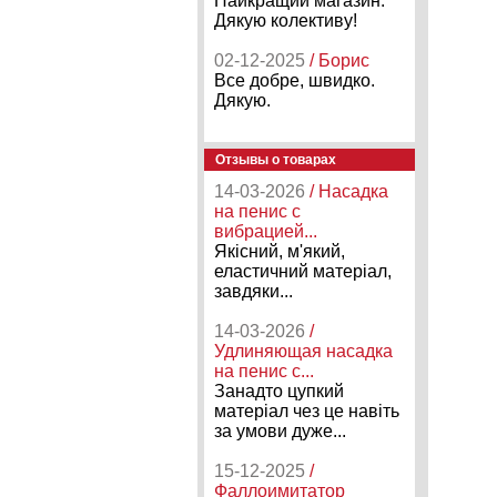
Найкращий магазин.
Дякую колективу!
02-12-2025
/ Борис
Все добре, швидко.
Дякую.
Отзывы о товарах
14-03-2026
/ Насадка
на пенис с
вибрацией...
Якісний, м'який,
еластичний матеріал,
завдяки...
14-03-2026
/
Удлиняющая насадка
на пенис с...
Занадто цупкий
матеріал чез це навіть
за умови дуже...
15-12-2025
/
Фаллоимитатор