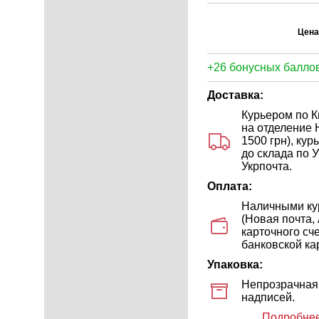
Цена
+26 бонусных баллов
Доставка:
Курьером по Ки
на отделение 
1500 грн), ку
до склада по У
Укрпочта.
Оплата:
Наличными кур
(Новая почта,
карточного сч
банковской кар
Упаковка:
Непрозрачная 
надписей.
Подробнее