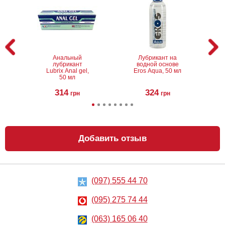
Анальный
Лубрикант на
лубрикант
водной основе
Lubrix Anal gel,
Eros Aqua, 50 мл
50 мл
314
324
грн
грн
Добавить отзыв
(097) 555 44 70
Анальный
Металлическая
лубрикант на
анальная
водной основе
пробка Slash, S
(095) 275 74 44
Just Glide Anal,
50 мл
267
668
грн
(063) 165 06 40
грн