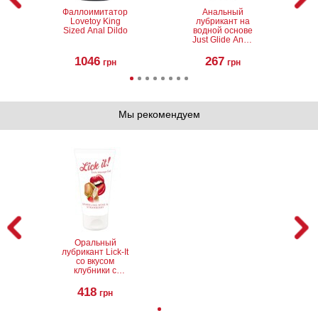
Фаллоимитатор
Анальный
Lovetoy King
лубрикант на
Sized Anal Dildo
водной основе
Just Glide Anal,
50 мл
1046
267
грн
грн
Мы рекомендуем
Анальный
Насадка на
лубрикант на
пенис Pleasure
водной основе
X-Tender Series
Just Glide Anal,
X-Tra Girth! 30%
200 мл
Increase!
486
450
грн
грн
Оральный
лубрикант Lick-It
со вкусом
клубники с
шампанским, 50
мл
418
грн