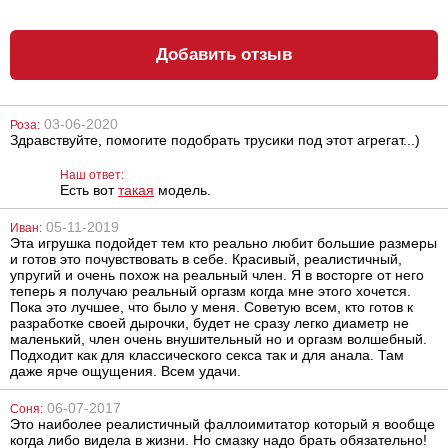
Добавить отзыв
Анальная
Лубрикант на
пробка NMC
водной основе
Bendable Butt
Eros Aqua, 50 мл
Rattler
03-06-2020
Роза:
1180
324
грн
грн
Здравствуйте, помогите подобрать трусики под этот агрегат...)
Наш ответ:
Есть вот
такая
модель.
05-11-2019
Иван:
Эта игрушка подойдет тем кто реально любит большие размеры
и готов это почувствовать в себе. Красивый, реалистичный,
упругий и очень похож на реальный член. Я в восторге от него
теперь я получаю реальный оргазм когда мне этого хочется.
Пока это лучшее, что было у меня. Советую всем, кто готов к
Кольцо кожаное
Надувной
разработке своей дырочки, будет не сразу легко диаметр не
на пенис No4
анальный
маленький, член очень внушительный но и оргазм волшебный.
вибромассажер
Seven Creations
Подходит как для классического секса так и для анала. Там
Inflatable
даже ярче ощущения. Всем удачи.
Buttplug
538
1314
грн
грн
06-07-2017
Соня:
Это наиболее реалистичный фаллоимитатор который я вообще
когда либо видела в жизни. Но смазку надо брать обязательно!