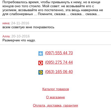
Потребовалось время, чтобы привыкнуть к нему, но в конце
концов оно того стоило. Мой совет: не всовывайте его с
усилием, всовывайте его постепенно, эта вещь наверняка не
для слабонервных ... Помните, смазка ... смазка... смазка...
24-11-2016
нина:
всем советую мне понравилось
Маска на глаза
Зажимы для
Fetish Fantasy
сосков и
Series Satin
клитора Scappa
20-10-2016
Алла:
Love Mask Pink
Размерчик что надо.
225
1320
грн
грн
(097) 555 44 70
(095) 275 74 44
(063) 165 06 40
Каталог товаров
Гель Fisting Gel,
Женский
200 мл
клиторальный
крем Clitorix
О магазине
Оплата, доставка, гарантия
1030
901
грн
грн