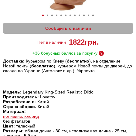
Сообщить о наличии
1822
грн.
Нет в наличии
+36 бонусных баллов за покупку
Доставка:
Курьером по Киеву (
бесплатно
), на отделение
Новой почты (
бесплатно
), курьером Новой почты до дверей, до
склада по Украине (Автолюкс и др.), Укрпочта.
Модель:
Legendary King-Sized Realistic Dildo
Производитель:
Lovetoy
Разработано в:
Китай
Страна сборки:
Китай
Материал:
поливинилхлорид
без фталатов
Цвет:
телесный
Размеры:
общая длина - 30 см, используемая длина - 25 см,
диаметр - 5.9 см