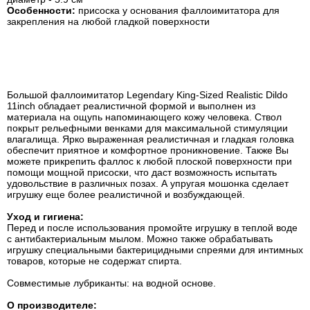
Особенности:
присоска у основания фаллоимитатора для
закрепления на любой гладкой поверхности
Большой фаллоимитатор Legendary King-Sized Realistic Dildo
11inch обладает реалистичной формой и выполнен из
материала на ощупь напоминающего кожу человека. Ствол
покрыт рельефными венками для максимальной стимуляции
влагалища. Ярко выраженная реалистичная и гладкая головка
обеспечит приятное и комфортное проникновение. Также Вы
можете прикрепить фаллос к любой плоской поверхности при
помощи мощной присоски, что даст возможность испытать
удовольствие в различных позах. А упругая мошонка сделает
игрушку еще более реалистичной и возбуждающей.
Уход и гигиена:
Перед и после использования промойте игрушку в теплой воде
с антибактериальным мылом. Можно также обрабатывать
игрушку специальными бактерицидными спреями для интимных
товаров, которые не содержат спирта.
Совместимые лубриканты: на водной основе.
О производителе: