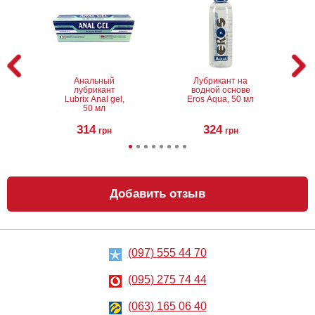
Анальный
Лубрикант на
лубрикант
водной основе
Lubrix Anal gel,
Eros Aqua, 50 мл
50 мл
314
324
грн
грн
Добавить отзыв
(097) 555 44 70
Анальный
Металлическая
лубрикант на
анальная
водной основе
пробка Slash, S
(095) 275 74 44
Just Glide Anal,
50 мл
267
668
грн
(063) 165 06 40
грн