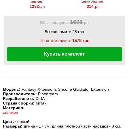
tensions
Lubrix Anal gel,
Silicone
50 мл
1292
грн
314
грн
Gladiator
Extension
1606
Обычная цена:
грн
Вы экономите 28 грн
1578 грн
Цена комплекта:
Купить комплект
Модель:
Fantasy X-tensions Silicone Gladiator Extension
Производитель:
Pipedream
Разработано в:
США
Страна сборки:
Китай
Материал:
силикон
Цвет:
черный
Размеры:
длина - 17 см, длина плотной части насадки - 9 см,