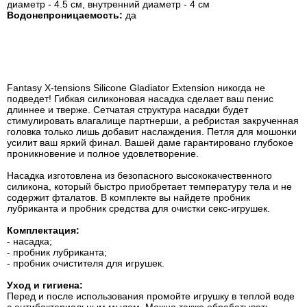
диаметр - 4.5 см, внутренний диаметр - 4 см
Водонепроницаемость:
да
Fantasy X-tensions Silicone Gladiator Extension никогда не
подведет! Гибкая силиконовая насадка сделает ваш пенис
длиннее и тверже. Сетчатая структура насадки будет
стимулировать влагалище партнерши, а ребристая закрученная
головка только лишь добавит наслаждения. Петля для мошонки
усилит ваш яркий финал. Вашей даме гарантировано глубокое
проникновение и полное удовлетворение.
Насадка изготовлена из безопасного высококачественного
силикона, который быстро приобретает температуру тела и не
содержит фталатов. В комплекте вы найдете пробник
лубриканта и пробник средства для очистки секс-игрушек.
Комплектация:
- насадка;
- пробник лубриканта;
- пробник очистителя для игрушек.
Уход и гигиена:
Перед и после использования промойте игрушку в теплой воде
с антибактериальным мылом. Можно также обрабатывать