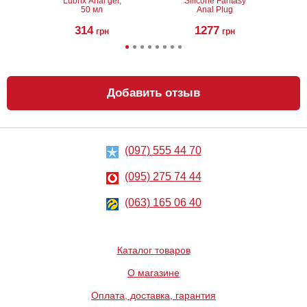
Lubrix Anal gel,
Silicone Fantasy
50 мл
Anal Plug
314
1277
грн
грн
Добавить отзыв
(097) 555 44 70
Возбуждающий
Анальная
крем Spanische
пробка Doc
Liebescreme, 40
Johnson Booty
(095) 275 74 44
мл
Bling Small
1030
1338
грн
(063) 165 06 40
грн
Каталог товаров
О магазине
Оплата, доставка, гарантия